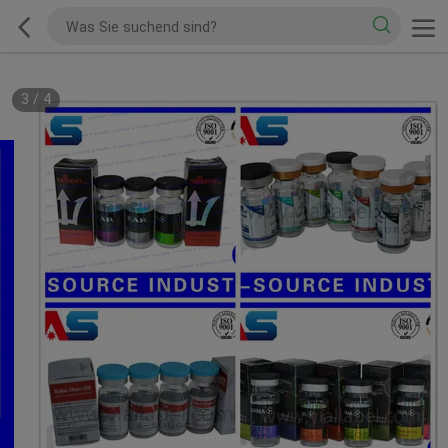
3
/
4