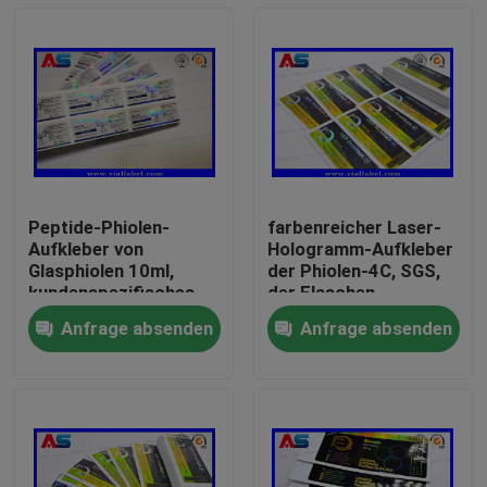
Peptide-Phiolen-
farbenreicher Laser-
Aufkleber von
Hologramm-Aufkleber
Glasphiolen 10ml,
der Phiolen-4C, SGS,
kundenspezifisches
der Flaschen-
Peptide-Aufkleber-
Aufkleber druckt
Anfrage absenden
Anfrage absenden
Drucken
Haus
Produkte
Über uns