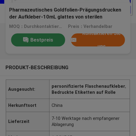
Pharmazeutisches Goldfolien-Prägungsdrucken
der Aufkleber-10mL glattes von sterilen
Glasphiolen
MOQ：Durchkontaktierung
Preis：Verhandelbar
Kontaktieren Sie
Bestpreis
uns
PRODUKT-BESCHREIBUNG
personifizierte Flaschenaufkleber
,
Ausgesucht:
Bedruckte Etiketten auf Rolle
Herkunftsort
China
7-10 Werktage nach empfangener
Lieferzeit
Ablagerung