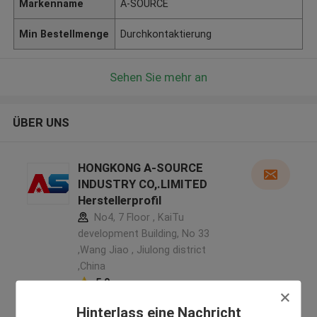
Markenname
A-SOURCE
Min Bestellmenge
Durchkontaktierung
Sehen Sie mehr an
ÜBER UNS
HONGKONG A-SOURCE
INDUSTRY CO,.LIMITED
Herstellerprofil
No4, 7 Floor , KaiTu
development Building, No 33
,Wang Jiao , Jiulong district
,China
5.0
Überprüfter Lieferant
Hinterlass eine Nachricht