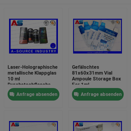
Laser-Holographische
Gefälschtes
metallische Klappglas
81x60x31mm Vial
10 ml
Ampoule Storage Box
Durchstechflasche
For 1ml
Steroid-Boxen
AntiTestosteron-
Haus
Anfrage absenden
Anfrage absenden
Verpackung
Propionat
pharmazeutische
Kartons Etikett
Produkte
Über uns