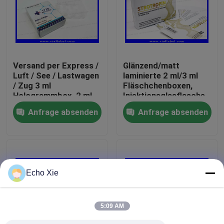
Fabrik-Ausflug
Qualitätskontrolle
Versand per Express /
Glänzend/matt
Luft / See / Lastwagen
laminierte 2 ml/3 ml
/ Zug 3 ml
Fläschchenboxen,
Treten Sie mit uns in Verbindung
Hologrammbox, 2 ml
Injektionsglasflasche
Papierbox für Peptide
für Peptide/Hcg/Reta
Anfrage absenden
Anfrage absenden
Fordern Sie ein Zitat
Aufkleber der Phiolen-10mL
Echo Xie
Kästen der Phiolen-10ml
5:09 AM
Kleine Flaschen-Aufkleber