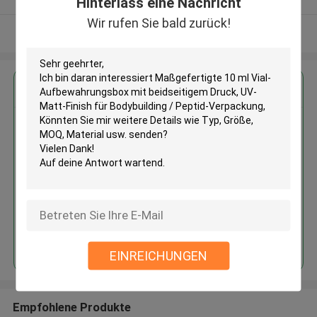
Hinterlass eine Nachricht
Wir rufen Sie bald zurück!
Sehen Sie mehr an
Erhalten Sie den besten Preis für
Maßgefertigte 10 ml Vial-
Aufbewahrungsbox mit
beidseitigem Druck, UV-Matt-
Finish für Bodybuilding / Peptid-
Verpackung
Fortsetzen
EINREICHUNGEN
Empfohlene Produkte