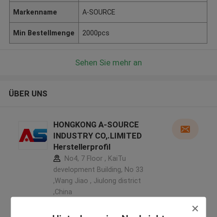
Markenname
A-SOURCE
Min Bestellmenge
2000pcs
Sehen Sie mehr an
ÜBER UNS
HONGKONG A-SOURCE
INDUSTRY CO,.LIMITED
Herstellerprofil
No4, 7 Floor , KaiTu
development Building, No 33
,Wang Jiao , Jiulong district
,China
5.0
Überprüfter Lieferant