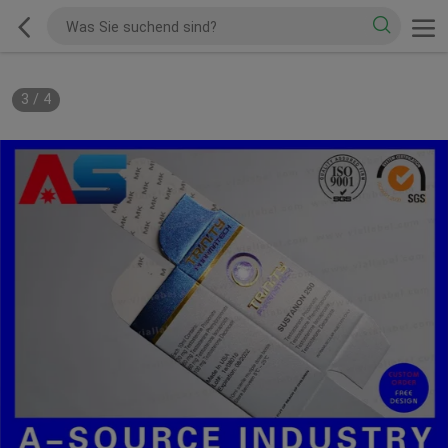
3
/
4