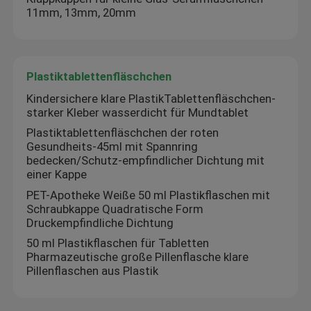
11mm, 13mm, 20mm
Fabrik-Ausflug
Plastiktablettenfläschchen
Qualitätskontrolle
Kindersichere klare PlastikTablettenfläschchen-
starker Kleber wasserdicht für Mundtablet
Treten Sie mit uns in Verbindung
Plastiktablettenfläschchen der roten
Gesundheits-45ml mit Spannring
bedecken/Schutz-empfindlicher Dichtung mit
Fordern Sie ein Zitat
einer Kappe
PET-Apotheke Weiße 50 ml Plastikflaschen mit
Schraubkappe Quadratische Form
Aufkleber der Phiolen-10mL
Druckempfindliche Dichtung
50 ml Plastikflaschen für Tabletten
Pharmazeutische große Pillenflasche klare
Kästen der Phiolen-10ml
Pillenflaschen aus Plastik
Kleine Flaschen-Aufkleber