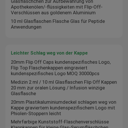
Glasfläschchen zur Aufbewahrung von
Apothekenölen/-flüssigkeiten mit Flip-Off-
Verschlüssen aus goldenem Aluminium
10 ml Glasflaschen Flasche Glas für Peptide
Anwendungen
Leichter Schlag weg von der Kappe
20mm Flip Off Caps kundenspezifisches Logo,
Flip Top Flaschenkappen eingraviert
kundenspezifisches Logo MOQ 30000pcs
Medizin 2 ml / 10 ml Glasflaschen Flip Off Kappen
20 mm zur oralen Lösung / Infusion winzige
Haus
Glasflasche
20mm Plastikaluminiumdeckel schlagen weg von
Kappe graviertem kundenspezifischem Logo mit
Produkte
Phiolen-Stoppern leicht
Mehrfarbige Kunststoff-Flaschenverschlüsse
Über uns
Klappkappen für kleine Glas-Serumfläschchen