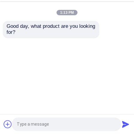
Glas-Tropfflasche 10ml mit
Plastikaluminiumkappen-und des
1:13 PM
Gummistopfen-300 Sätzen
Good day, what product are you looking 
for?
Leichter Schlag weg von der Kappe
Weiße Kunststoff-Aluminium-
Flaschenverschlüsse für pharmazeutische 10 ml
Glasflaschen
Plastiktablettenfläschchen
Dauerhafte Acrylplastikapotheke der pillen-Topf-
60CC kapselt Zylinder-Flasche ein