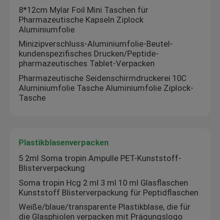
8*12cm Mylar Foil Mini Taschen für
Pharmazeutische Kapseln Ziplock
Kundenspezifische Kosmetik-Aufkleber
Aluminiumfolie
Minizipverschluss-Aluminiumfolie-Beutel-
kundenspezifisches Drucken/Peptide-
Pharmazeutische Glasampullen
pharmazeutisches Tablet-Verpacken
Pharmazeutische Seidenschirmdruckerei 10C
Tablettenfläschchenaufkleber
Aluminiumfolie Tasche Aluminiumfolie Ziplock-
Tasche
Manuelle Phiolenbördelmaschine
Plastikblasenverpacken
Kundenspezifisches Broschüren-Drucken
5 2ml Soma tropin Ampulle PET-Kunststoff-
Blisterverpackung
Papiertüte einkaufen
Soma tropin Hcg 2 ml 3 ml 10 ml Glasflaschen
Kunststoff Blisterverpackung für Peptidflaschen
Weiße/blaue/transparente Plastikblase, die für
die Glasphiolen verpacken mit Prägungslogo