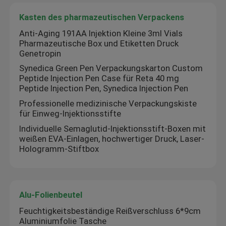
Kasten des pharmazeutischen Verpackens
Kundenspezifische ganz eigenhändig geschriebe Aufkl
Anti-Aging 191AA Injektion Kleine 3ml Vials
Pharmazeutische Box und Etiketten Druck
Genetropin
kleine Glasphiolen
Synedica Green Pen Verpackungskarton Custom
Peptide Injection Pen Case für Reta 40 mg
Peptide Injection Pen, Synedica Injection Pen
Leichter Schlag weg von der Kappe
Professionelle medizinische Verpackungskiste
für Einweg-Injektionsstifte
Plastiktablettenfläschchen
Individuelle Semaglutid-Injektionsstift-Boxen mit
weißen EVA-Einlagen, hochwertiger Druck, Laser-
Hologramm-Stiftbox
Kasten des pharmazeutischen Verpackens
Alu-Folienbeutel
Alu-Folienbeutel
Feuchtigkeitsbeständige Reißverschluss 6*9cm
Plastikblasenverpacken
Aluminiumfolie Tasche