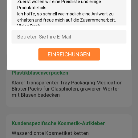
Ampullen à 2 ml
Alu-Folienbeutel
7*10cm Ziplock Aluminiumfolie-Taschen für
Teelagerung Lebensmittelfolie
EINREICHUNGEN
Plastikblasenverpacken
Klarer transparenter Tray Packaging Medication
Blister Packs für Glasphiolen, gravieren Wörter
mit Blasen bedecken
Kundenspezifische Kosmetik-Aufkleber
Wasserdichte Kosmetiketiketten