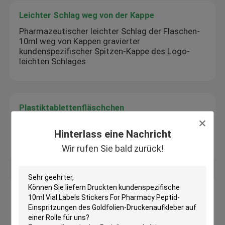
Leichter Schlag weg von der Kappe
Pharmazeutischer leichter Schlag der Flaschen-
10ml weg von Kappen gravierter
kundenspezifischer Spitzen-Kappe des Logo-
leichten Schlages
Plastiktablettenfläschchen
Kindersichere Schraubkappe Plastikpillenflaschen
Hinterlass eine Nachricht
Kleines Weißes Für Tabletten Kapsel Packung
Medizin Pillenflaschen
Wir rufen Sie bald zurück!
Kasten des pharmazeutischen Verpackens
Hochwertiger HCG-Druck auf kleinen Ampullen
und Kartons, Peptid-Papierverpackung für 2