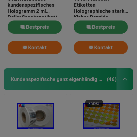
kundenspezifisches
Etiketten
Hologramm 2 ml
Holographische starke
Rollerflaschenetikett
Kleber Peptide
für Peptide
Pharmazeutische
Bestpreis
Bestpreis
Flaschenetiketten
25x60mm
Kontakt
Kontakt
Kundenspezifische ganz eigenhändig geschriebe Aufkleber
(46)