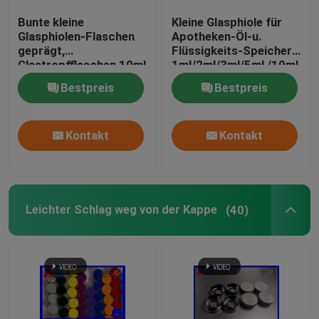
Bunte kleine
Kleine Glasphiole für
Glasphiolen-Flaschen
Apotheken-Öl-u.
geprägt,
Flüssigkeits-Speicher
Glastropfflaschen 10ml
1ml/2ml/3ml/5ml /10ml
Bestpreis
Bestpreis
Kontakt
Kontakt
Leichter Schlag weg von der Kappe
(40)