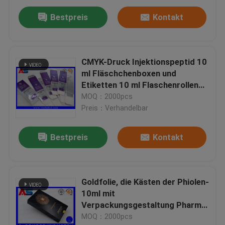
Bestpreis
Kontakt
CMYK-Druck Injektionspeptid 10
ml Fläschchenboxen und
Etiketten 10 ml Flaschenrollen
Etiketten
MOQ：2000pcs
Preis：Verhandelbar
Bestpreis
Kontakt
Goldfolie, die Kästen der Phiolen-
10ml mit
Verpackungsgestaltung Pharma
für Einspritzungs-Flaschen
MOQ：2000pcs