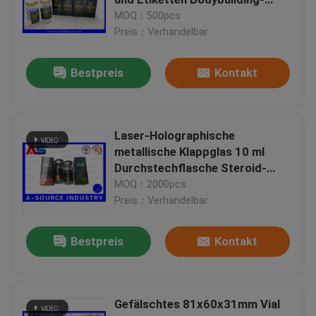
Verpackungsboxen
MOQ：500pcs
Preis：Verhandelbar
Kundenspezifische ganz eigenhändig geschriebe Aufkl
Bestpreis
Kontakt
kleine Glasphiolen
Leichter Schlag weg von der Kappe
Laser-Holographische
metallische Klappglas 10 ml
Durchstechflasche Steroid-
Plastiktablettenfläschchen
Boxen Verpackung
MOQ：2000pcs
pharmazeutische Kartons
Preis：Verhandelbar
Kasten des pharmazeutischen Verpackens
Etikett
Bestpreis
Kontakt
Alu-Folienbeutel
Gefälschtes 81x60x31mm Vial
Plastikblasenverpacken