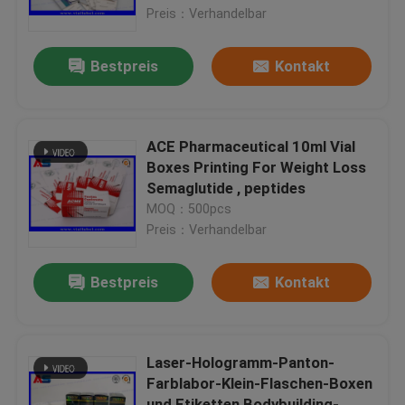
Preis：Verhandelbar
Fabrik-Ausflug
Bestpreis
Kontakt
Qualitätskontrolle
ACE Pharmaceutical 10ml Vial
Treten Sie mit uns in Verbindung
Boxes Printing For Weight Loss
Semaglutide , peptides
MOQ：500pcs
Fordern Sie ein Zitat
Preis：Verhandelbar
Aufkleber der Phiolen-10mL
Bestpreis
Kontakt
Kästen der Phiolen-10ml
Laser-Hologramm-Panton-
Farblabor-Klein-Flaschen-Boxen
Kleine Flaschen-Aufkleber
und Etiketten Bodybuilding-