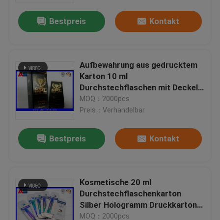
Bestpreis
Kontakt
Aufbewahrung aus gedrucktem
Karton 10 ml
Durchstechflaschen mit Deckel
Bodybuilding Gels Goldfolie
MOQ：2000pcs
Verpackung Goldfolie /
Preis：Verhandelbar
Hologrammeffekt
Bestpreis
Kontakt
Haus
Kosmetische 20 ml
Produkte
Durchstechflaschenkarton
Silber Hologramm Druckkarton
für 10 ml Durchstechflaschen
Über uns
MOQ：2000pcs