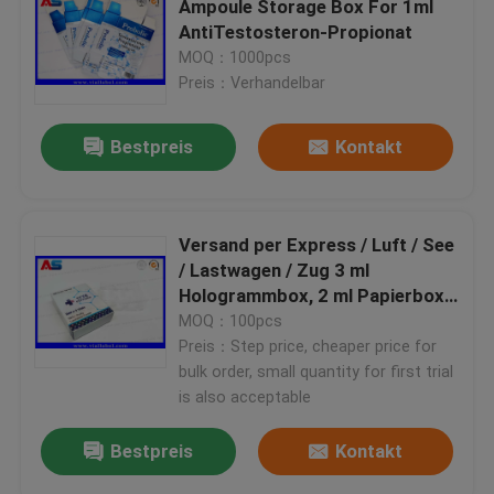
Ampoule Storage Box For 1ml
AntiTestosteron-Propionat
Kundenspezifische Kosmetik-Aufkleber
MOQ：1000pcs
Preis：Verhandelbar
Pharmazeutische Glasampullen
Bestpreis
Kontakt
Tablettenfläschchenaufkleber
Versand per Express / Luft / See
Manuelle Phiolenbördelmaschine
/ Lastwagen / Zug 3 ml
Hologrammbox, 2 ml Papierbox
für Peptide
MOQ：100pcs
Kundenspezifisches Broschüren-Drucken
Preis：Step price, cheaper price for
bulk order, small quantity for first trial
is also acceptable
Papiertüte einkaufen
Bestpreis
Kontakt