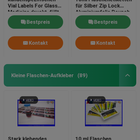
Vial Labels For Glass
für Silber Zip Lock
Medicine druckt, füllt
Aluminiumfolie Pounch
ab
Druck
Bestpreis
Bestpreis
Glasflaschenetiketten
Kontakt
Kontakt
Kleine Flaschen-Aufkleber
(89)
Stark klebendes
10 ml Flaschen