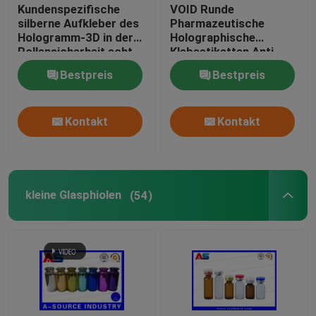
Kundenspezifische
VOID Runde
silberne Aufkleber des
Pharmazeutische
Hologramm-3D in der
Holographische
Rollensicherheit echt
Klebeetiketten Anti-
mit ganz eigenhändig
Fälschung 3D-
Bestpreis
Bestpreis
geschrieben
Hologramm-Aufkleber
Sicherheitsaufklebern
der ernsten schwarzen
Kontakt
Kontakt
Codes
kleine Glasphiolen
(54)