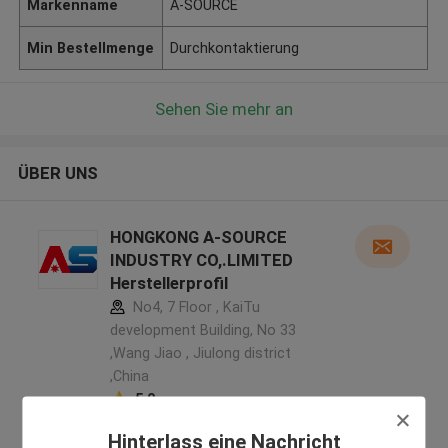
Markenname
A-SOURCE
Min Bestellmenge
Durchkontaktierung
Sehen Sie mehr an
ÜBER UNS
HONGKONG A-SOURCE
INDUSTRY CO,.LIMITED
Herstellerprofil
No4, 7 Floor , KaiTu
development Building, No 33
,Wang Jiao , Jiulong district
,China
5.0
Überprüfter Lieferant
Hinterlass eine Nachricht