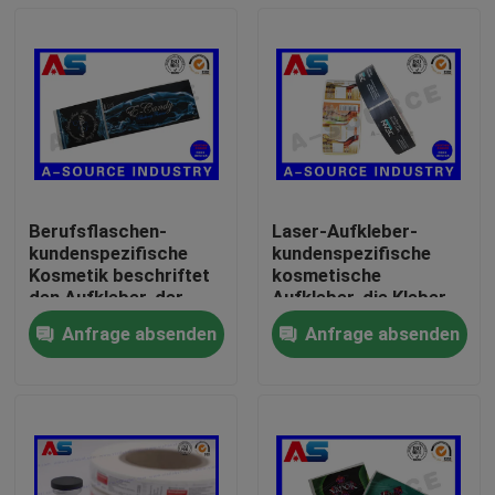
Berufsflaschen-
Laser-Aufkleber-
kundenspezifische
kundenspezifische
Kosmetik beschriftet
kosmetische
den Aufkleber, der
Aufkleber, die Kleber
silberne Folie für
kundengebundene
Anfrage absenden
Anfrage absenden
Schönheits-
Rollenaufkleber für
Haus
Glasflaschen-
kosmetische Platic-
Aufkleber druckt
Flaschen drucken
Produkte
Über uns