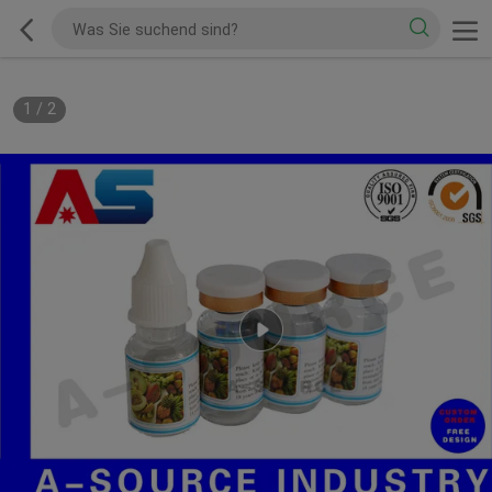
1
/
2