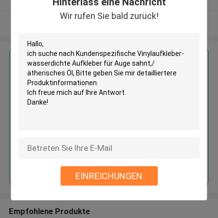
Hinterlass eine Nachricht
Wir rufen Sie bald zurück!
Sehen Sie mehr an
Erhalten Sie den besten Preis für
Kundenspezifische
Vinylaufkleber-wasserdichte
Aufkleber für Auge sahnt,/
ätherisches Öl
Fortsetzen
EINREICHUNGEN
Empfohlene Produkte