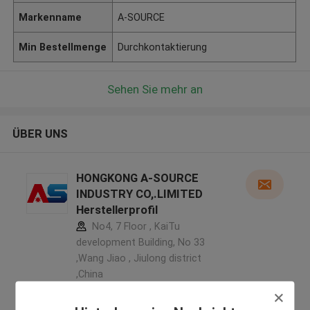
Markenname
A-SOURCE
Min Bestellmenge
Durchkontaktierung
Sehen Sie mehr an
ÜBER UNS
HONGKONG A-SOURCE
INDUSTRY CO,.LIMITED
Herstellerprofil
No4, 7 Floor , KaiTu
development Building, No 33
,Wang Jiao , Jiulong district
,China
5.0
Überprüfter Lieferant