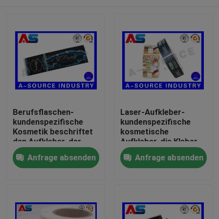
Berufsflaschen-
Laser-Aufkleber-
kundenspezifische
kundenspezifische
Kosmetik beschriftet
kosmetische
den Aufkleber, der
Aufkleber, die Kleber
silberne Folie für
kundengebundene
Haus
Anfrage absenden
Anfrage absenden
Schönheits-
Rollenaufkleber für
Glasflaschen-
kosmetische Platic-
Aufkleber druckt
Flaschen drucken
Produkte
Über uns