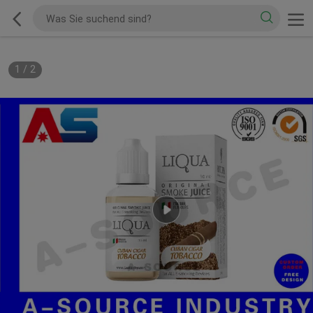
1
/
2