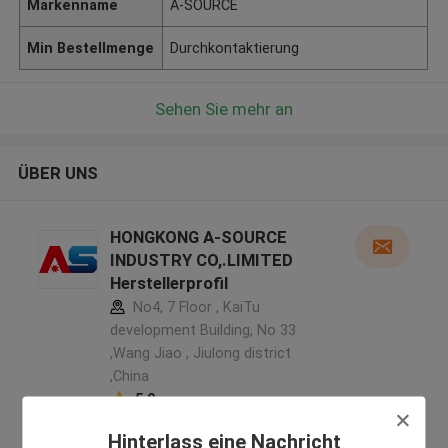
Markenname
A-SOURCE
Min Bestellmenge
Durchkontaktierung
Sehen Sie mehr an
ÜBER UNS
HONGKONG A-SOURCE
INDUSTRY CO,.LIMITED
Herstellerprofil
No4, 7 Floor , KaiTu
development Building, No 33
,Wang Jiao , Jiulong district
,China
5.0
Überprüfter Lieferant
Hinterlass eine Nachricht