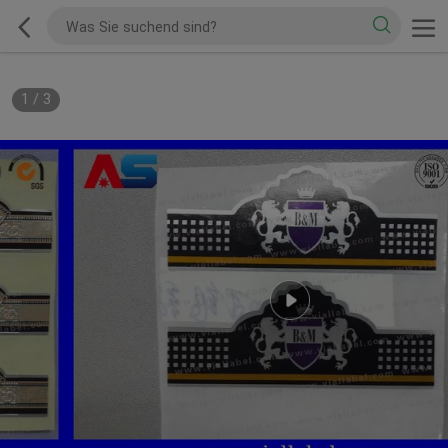
1
/
3