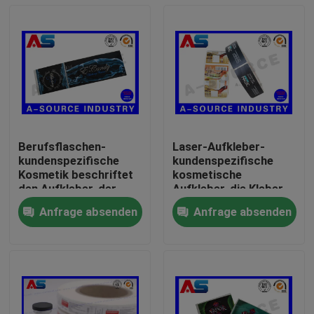
Berufsflaschen-
Laser-Aufkleber-
kundenspezifische
kundenspezifische
Kosmetik beschriftet
kosmetische
den Aufkleber, der
Aufkleber, die Kleber
silberne Folie für
kundengebundene
Anfrage absenden
Anfrage absenden
Schönheits-
Rollenaufkleber für
Haus
Glasflaschen-
kosmetische Platic-
Aufkleber druckt
Flaschen drucken
Produkte
Über uns