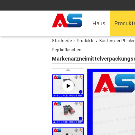
Haus
Produkt
Startseite
Produkte
Kästen der Phiole
Peptidflaschen
Markenarzneimittelverpackungset