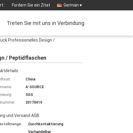
t :
Fordern Sie ein Zitat
German
Treten Sie mit uns in Verbindung
uck Professionelles Design /
n / Peptidflaschen
ktdetails:
ftsort:
China
nname:
A-SOURCE
izierung:
SGS
lnummer:
20170419
ung und Versand AGB:
estellmenge:
Durchkontaktierung
Verhandelbar