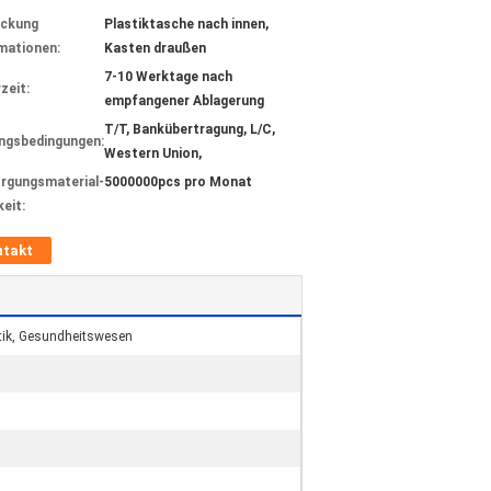
ackung
Plastiktasche nach innen,
mationen:
Kasten draußen
7-10 Werktage nach
zeit:
empfangener Ablagerung
T/T, Bankübertragung, L/C,
ngsbedingungen:
Western Union,
rgungsmaterial-
5000000pcs pro Monat
keit:
ntakt
tik, Gesundheitswesen