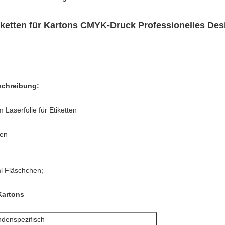
etten für Kartons CMYK-Druck Professionelles Des
schreibung:
Laserfolie für Etiketten
hen
ml Fläschchen;
Kartons
ndenspezifisch