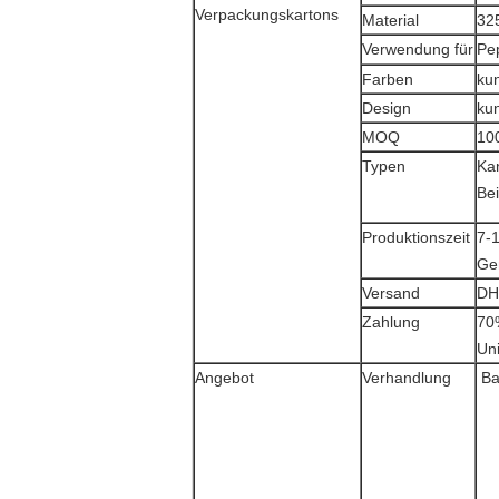
Verpackungskartons
Material
32
Verwendung für
Pep
Farben
ku
Design
ku
MOQ
10
Typen
Ka
Be
Produktionszeit
7-
Ge
Versand
DH
Zahlung
70
Un
Angebot
Verhandlung
Ba