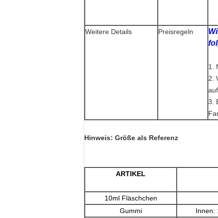
Wi
Weitere Details
Preisregeln
fo
1. 
2. 
au
3. 
Far
Hinweis: Größe als Referenz
ARTIKEL
10ml Fläschchen
Gummi
Innen: