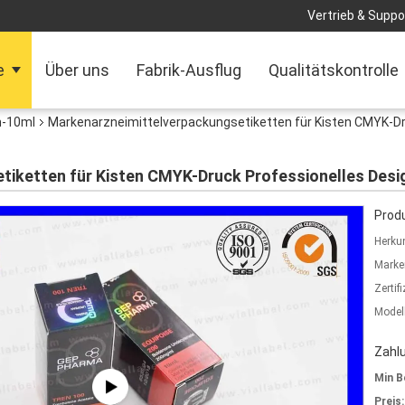
Vertrieb & Suppor
e
Über uns
Fabrik-Ausflug
Qualitätskontrolle
n-10ml
Markenarzneimittelverpackungsetiketten für Kisten CMYK-Dr
iketten für Kisten CMYK-Druck Professionelles Desig
Produ
Herkun
Marke
Zertif
Model
Zahl
Min B
Preis: