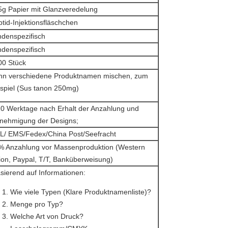
5g Papier mit Glanzveredelung
tid-Injektionsfläschchen
ndenspezifisch
ndenspezifisch
00 Stück
nn verschiedene Produktnamen mischen, zum
ispiel (Sus tanon 250mg)
10 Werktage nach Erhalt der Anzahlung und
nehmigung der Designs;
L/ EMS/Fedex/China Post/Seefracht
% Anzahlung vor Massenproduktion (Western
ion, Paypal, T/T, Banküberweisung)
sierend auf Informationen:
Wie viele Typen (Klare Produktnamenliste)?
Menge pro Typ?
Welche Art von Druck?