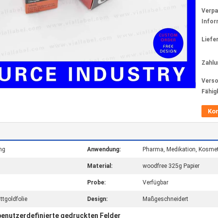
Verp
Infor
Liefer
Zahlu
Verso
Fähig
Ko
ng
Anwendung:
Pharma, Medikation, Kosme
Material:
woodfree 325g Papier
Probe:
Verfügbar
goldfolie
Design:
Maßgeschneidert
benutzerdefinierte gedruckten Felder