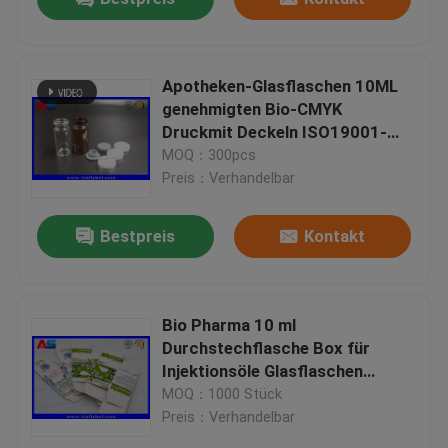
Apotheken-Glasflaschen 10ML
genehmigten Bio-CMYK
Druckmit Deckeln ISO19001-
2008
MOQ：300pcs
Preis：Verhandelbar
Bestpreis
Kontakt
Bio Pharma 10 ml
Durchstechflasche Box für
Injektionsöle Glasflaschen
Packung Kundenspezifisches
MOQ：1000 Stück
kostenloses Design Sicherer
Preis：Verhandelbar
Versand