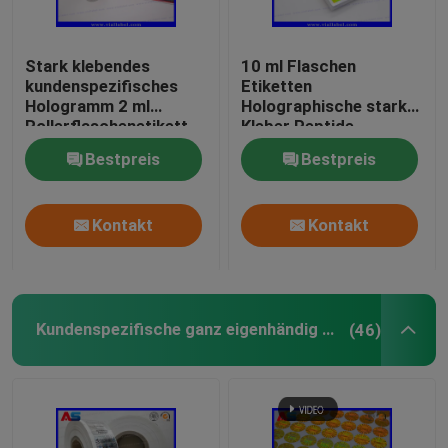
Stark klebendes
10 ml Flaschen
kundenspezifisches
Etiketten
Hologramm 2 ml
Holographische starke
Rollerflaschenetikett
Kleber Peptide
für Peptide
Pharmazeutische
Bestpreis
Bestpreis
Flaschenetiketten
25x60mm
Kontakt
Kontakt
Kundenspezifische ganz eigenhändig geschriebe Aufkleber
(46)