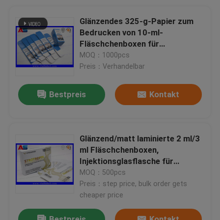
Glänzendes 325-g-Papier zum
Bedrucken von 10-ml-
Fläschchenboxen für
Injektionsglasflaschen
MOQ：1000pcs
Preis：Verhandelbar
Bestpreis
Kontakt
Glänzend/matt laminierte 2 ml/3
ml Fläschchenboxen,
Injektionsglasflasche für
Peptide/Hcg/Reta
MOQ：500pcs
Preis：step price, bulk order gets
cheaper price
Bestpreis
Kontakt