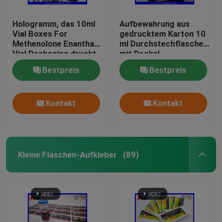
Hologramm, das 10ml
Aufbewahrung aus
Vial Boxes For
gedrucktem Karton 10
Methenolone Enanthate
ml Durchstechflaschen
Vial Packaging druckt
mit Deckel
Bodybuilding Gels
Bestpreis
Bestpreis
Goldfolie Verpackung
Goldfolie /
Hologrammeffekt
Kontakt
Kontakt
Kleine Flaschen-Aufkleber
(89)