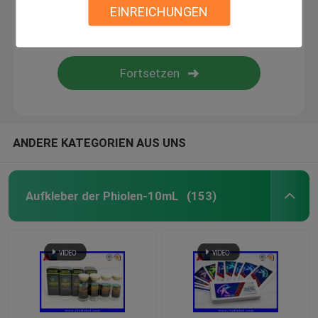
EINREICHUNGEN
Kundenspezifische Kosmetik-Aufkleber
Pharmazeutische Glasampullen
Tablettenfläschchenaufkleber
ANDERE KATEGORIEN AUS UNS
Manuelle Phiolenbördelmaschine
Aufkleber der Phiolen-10mL
(153)
Kundenspezifisches Broschüren-Drucken
Papiertüte einkaufen