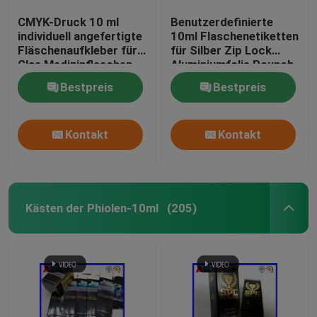
CMYK-Druck 10 ml
Benutzerdefinierte
individuell angefertigte
10ml Flaschenetiketten
Fläschenaufkleber für
für Silber Zip Lock
Glas Medizinflaschen
Aluminiumfolie Pounch
Peptidverpackung
Druck
Bestpreis
Bestpreis
Glasflaschenetiketten
Kontakt
Kontakt
Kästen der Phiolen-10ml
(205)