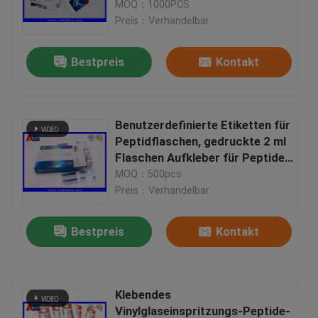
Peptidverpackungen
MOQ：1000PCS
Aufkleberetiketten
Preis：Verhandelbar
Fabrik-Ausflug
Bestpreis
Kontakt
Qualitätskontrolle
Benutzerdefinierte Etiketten für
Treten Sie mit uns in Verbindung
Peptidflaschen, gedruckte 2 ml
Flaschen Aufkleber für Peptide
Glasflaschen
MOQ：500pcs
Fordern Sie ein Zitat
Preis：Verhandelbar
Aufkleber der Phiolen-10mL
Bestpreis
Kontakt
Kästen der Phiolen-10ml
Klebendes
Kleine Flaschen-Aufkleber
Vinylglaseinspritzungs-Peptide-