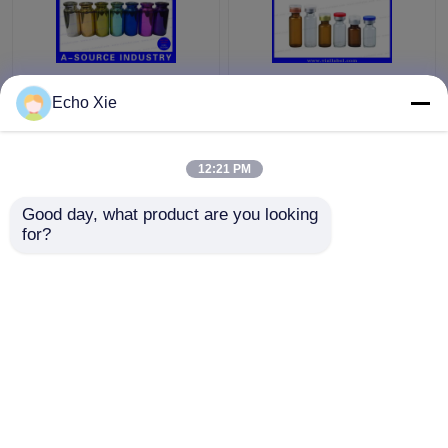
Bunte kleine
Kleine Glasphiole für
Echo Xie
Glasphiolen-Flaschen
Apotheken-Öl-u.
geprägt,
Flüssigkeits-Speicher
Glastropfflaschen 10ml
1ml/2ml/3ml/5ml /10ml
12:21 PM
Bestpreis
Bestpreis
Good day, what product are you looking 
for?
Kontakt
Kontakt
Sehen Sie mehr an
Startseite
Über uns
Kontakt
Desktop Site
Sitemap
Privacy Policy