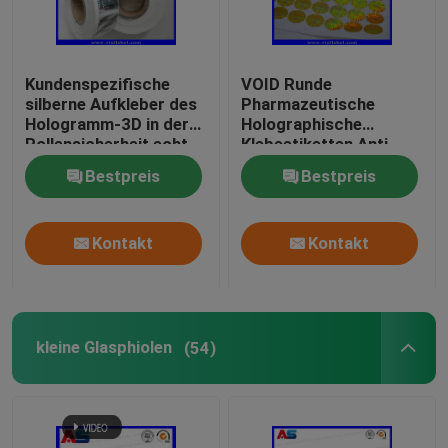
Kundenspezifische
VOID Runde
silberne Aufkleber des
Pharmazeutische
Hologramm-3D in der
Holographische
Rollensicherheit echt
Klebeetiketten Anti-
mit ganz eigenhändig
Fälschung 3D-
Bestpreis
Bestpreis
geschrieben
Hologramm-Aufkleber
Sicherheitsaufklebern
der ernsten schwarzen
Kontakt
Kontakt
Codes
kleine Glasphiolen
(54)