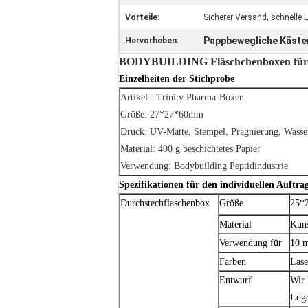
Vorteile:
Sicherer Versand, schnelle L
Pappbewegliche Käste
Hervorheben:
BODYBUILDING Fläschchenboxen für d
Einzelheiten der Stichprobe
Artikel : Trinity Pharma-Boxen
Größe: 27*27*60mm
Druck: UV-Matte, Stempel, Prägnierung, Wasse
Material: 400 g beschichtetes Papier
Verwendung: Bodybuilding Peptidindustrie
Spezifikationen für den individuellen Auftra
Durchstechflaschenbox
Größe
25*
Material
Kuns
Verwendung für
10 m
Farben
Lase
Entwurf
Wir 
Log