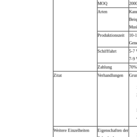
MOQ
2000
Arten
Kann
Beis
Mus
Produktionszeit
10-1
Gene
Schifffahrt
5-7
7-9
Zahlung
70% 
Zitat
Verhandlungen
Grun
Weitere Einzelheiten
Eigenschaften der