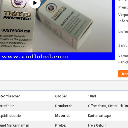
Min B
Preis:
Verp
Infor
Liefer
Zahlu
Verso
Fähig
Ko
stechflaschen
Größe:
10ml
ntonfarbe
Druckerei:
Offsetdruck, Siebdruck-D
ptidindustrie
Material:
Karton artpaper
o und Markennamen
Probe:
Freie Gebühr