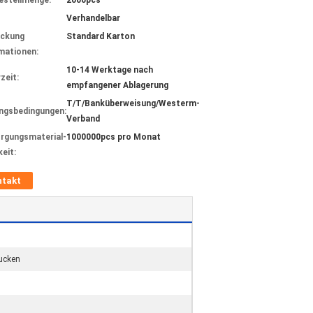
estellmenge:
2000pcs
Verhandelbar
ackung
Standard Karton
mationen:
10-14 Werktage nach
zeit:
empfangener Ablagerung
T/T/Banküberweisung/Westerm-
ngsbedingungen:
Verband
rgungsmaterial-
1000000pcs pro Monat
keit:
ntakt
rucken