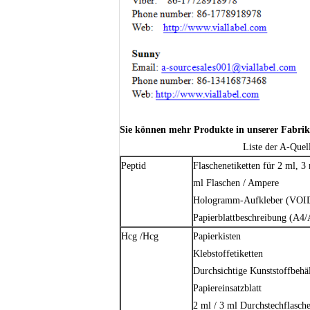
Sie können mehr Produkte in unserer Fabrik
Liste der A-Quel
Peptid
Flaschenetiketten für 2 ml, 3
ml Flaschen / Ampere
Hologramm-Aufkleber (VOID /
Papierblattbeschreibung (A4
Hcg /Hcg
Papierkisten
Klebstoffetiketten
Durchsichtige Kunststoffbehäl
Papiereinsatzblatt
2 ml / 3 ml Durchstechflasch