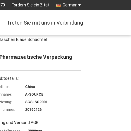
570
Fordern Sie ein Zitat
German
Treten Sie mit uns in Verbindung
flaschen Blaue Schachtel
l Pharmazeutische Verpackung
ktdetails:
ftsort:
China
nname:
A-SOURCE
izierung:
SGS ISO9001
lnummer:
20190426
ung und Versand AGB: