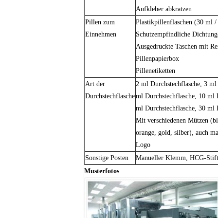
Aufkleber abkratzen
Pillen zum
Plastikpillenflaschen (30 ml 
Einnehmen
Schutzempfindliche Dichtung
Ausgedruckte Taschen mit Re
Pillenpapierbox
Pillenetiketten
Art der
2 ml Durchstechflasche, 3 ml
Durchstechflasche
ml Durchstechflasche, 10 ml 
ml Durchstechflasche, 30 ml 
Mit verschiedenen Mützen (bla
orange, gold, silber), auch 
Logo
Sonstige Posten
Manueller Klemm, HCG-Stif
Musterfotos