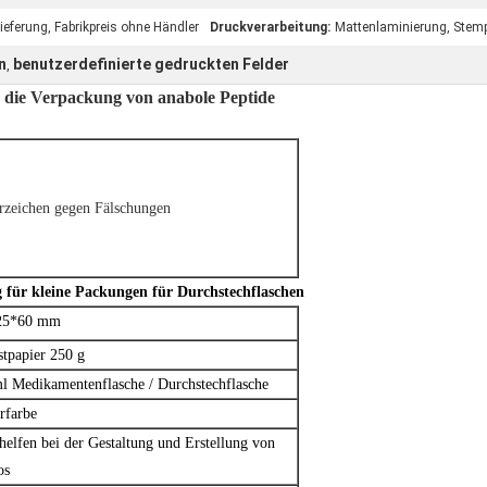
ieferung, Fabrikpreis ohne Händler
Druckverarbeitung:
Mattenlaminierung, Stemp
n
benutzerdefinierte gedruckten Felder
,
ie Verpackung von anabole Peptide
rzeichen gegen Fälschungen
g für kleine Packungen für Durchstechflaschen
25*60 mm
tpapier 250 g
l Medikamentenflasche / Durchstechflasche
rfarbe
helfen bei der Gestaltung und Erstellung von
os