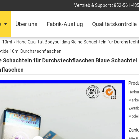
Vertrieb & Support :
852-561-48
e
Über uns
Fabrik-Ausflug
Qualitätskontrolle
n-10ml
Hohe Qualität Bodybuilding Kleine Schachteln für Durchstech
tide 10ml Durchstechflaschen
ne Schachteln für Durchstechflaschen Blaue Schachte
hflaschen
Produ
Herkun
Marke
Zertif
Model
Zahl