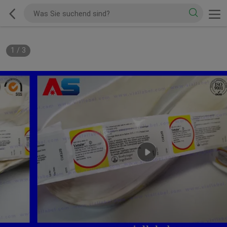
1
/
3