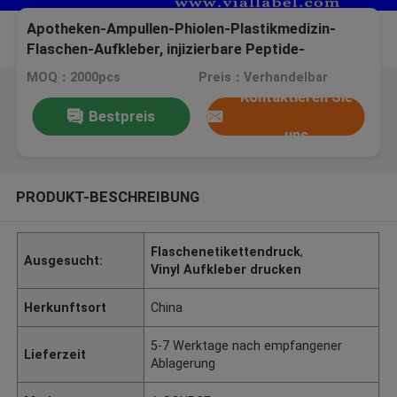
Apotheken-Ampullen-Phiolen-Plastikmedizin-
Flaschen-Aufkleber, injizierbare Peptide-
Rollenaufkleber
MOQ：2000pcs
Preis：Verhandelbar
Kontaktieren Sie
Bestpreis
uns
PRODUKT-BESCHREIBUNG
Flaschenetikettendruck
,
Ausgesucht:
Vinyl Aufkleber drucken
Herkunftsort
China
5-7 Werktage nach empfangener
Lieferzeit
Ablagerung