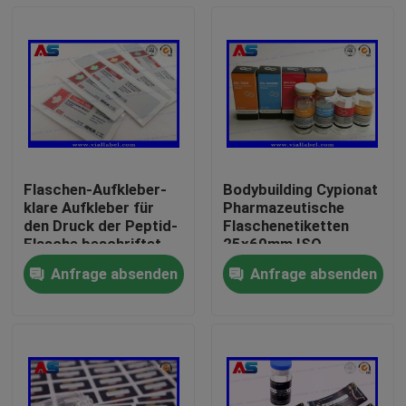
Flaschen-Aufkleber-
Bodybuilding Cypionat
klare Aufkleber für
Pharmazeutische
den Druck der Peptid-
Flaschenetiketten
Flasche beschriftet
25x60mm ISO-
Aufkleber der Phiole
zertifiziert für 10 ml
Anfrage absenden
Anfrage absenden
10ml kleine
Durchstechflaschen
Haus
Flaschenaufkleber
Produkte
Über uns