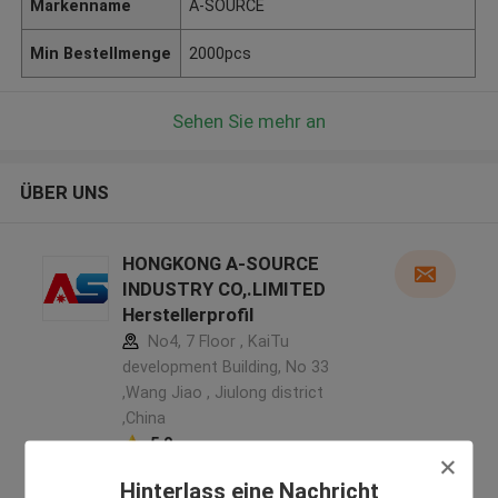
Markenname
A-SOURCE
Min Bestellmenge
2000pcs
Sehen Sie mehr an
ÜBER UNS
HONGKONG A-SOURCE
INDUSTRY CO,.LIMITED
Herstellerprofil
No4, 7 Floor , KaiTu
development Building, No 33
,Wang Jiao , Jiulong district
,China
5.0
Überprüfter Lieferant
Hinterlass eine Nachricht