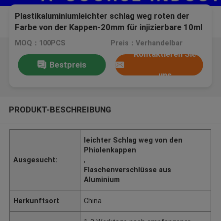
Plastikaluminiumleichter schlag weg roten der
Farbe von der Kappen-20mm für injizierbare 10ml
Höhe der Phiolen-22mm der Breiten-50mm
MOQ：100PCS
Preis：Verhandelbar
Kontaktieren Sie
Bestpreis
uns
PRODUKT-BESCHREIBUNG
leichter Schlag weg von den
Phiolenkappen
Ausgesucht:
,
Flaschenverschlüsse aus
Aluminium
Herkunftsort
China