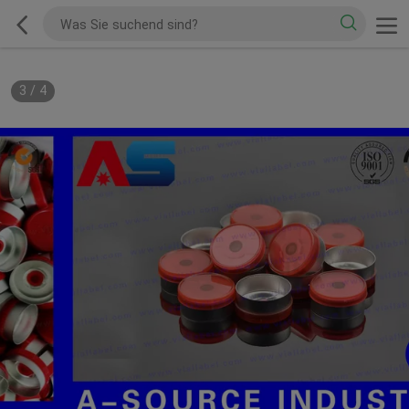
3
/
4