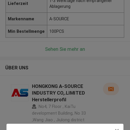
1-3 Werktage nach empfangener
Lieferzeit
Ablagerung
Markenname
A-SOURCE
Min Bestellmenge
100PCS
Sehen Sie mehr an
ÜBER UNS
HONGKONG A-SOURCE
INDUSTRY CO,.LIMITED
Herstellerprofil
No4, 7 Floor , KaiTu
development Building, No 33
,Wang Jiao , Jiulong district
,China