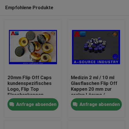
Empfohlene Produkte
20mm Flip Off Caps
Medizin 2 ml / 10 ml
kundenspezifisches
Glasflaschen Flip Off
Logo, Flip Top
Kappen 20 mm zur
Haus
Flaschenkappen
oralen Lösung /
eingraviert
Infusion winzige
Anfrage absenden
Anfrage absenden
kundenspezifisches
Glasflasche
Produkte
Logo MOQ 30000pcs
Über uns