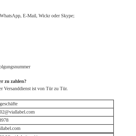
er WhatsApp, E-Mail, Wickr oder Skype;
rfolgungsnummer
er zu zahlen?
er Versanddienst ist von Tür zu Tür.
geschäfte
002@viallabel.com
8978
allabel.com