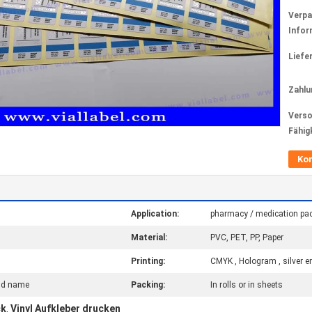
Verp
Infor
Liefer
Zahlu
Verso
Fähig
Ko
Application:
pharmacy / medication pa
Material:
PVC, PET, PP, Paper
Printing:
CMYK , Hologram , silver 
nd name
Packing:
In rolls or in sheets
ck
Vinyl Aufkleber drucken
,