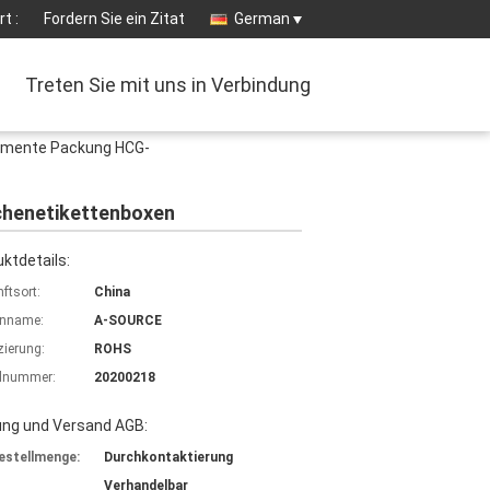
t :
Fordern Sie ein Zitat
German
Treten Sie mit uns in Verbindung
kamente Packung HCG-
chenetikettenboxen
ktdetails:
ftsort:
China
nname:
A-SOURCE
izierung:
ROHS
lnummer:
20200218
ung und Versand AGB:
estellmenge:
Durchkontaktierung
Verhandelbar