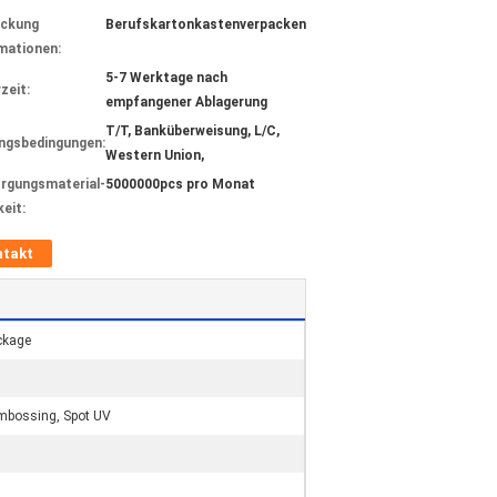
ackung
Berufskartonkastenverpacken
mationen:
5-7 Werktage nach
zeit:
empfangener Ablagerung
T/T, Banküberweisung, L/C,
ngsbedingungen:
Western Union,
rgungsmaterial-
5000000pcs pro Monat
keit:
ntakt
ckage
embossing, Spot UV