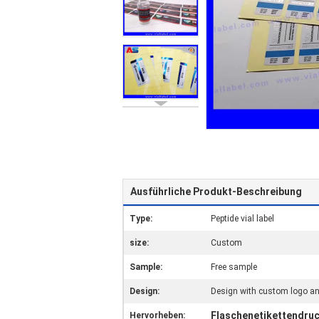
Ausführliche Produkt-Beschreibung
Type:
Peptide vial label
size:
Custom
Sample:
Free sample
Design:
Design with custom logo a
Flaschenetikettendru
Hervorheben: