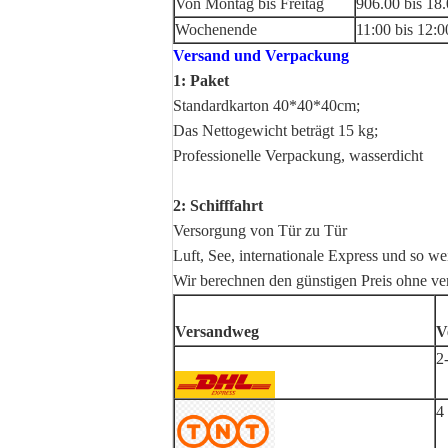
Von Montag bis Freitag
906.00 bis 18.
Wochenende
11:00 bis 12:0
Versand und Verpackung
1: Paket
Standardkarton 40*40*40cm;
Das Nettogewicht beträgt 15 kg;
Professionelle Verpackung, wasserdicht
2: Schifffahrt
Versorgung von Tür zu Tür
Luft, See, internationale Express und so wei
Wir berechnen den günstigen Preis ohne ve
Versandweg
V
2
4