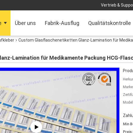
Vertrieb & Suppor
e
Über uns
Fabrik-Ausflug
Qualitätskontrolle
ufkleber
Custom Glasflaschenetiketten Glanz-Lamination für Medi
Glanz-Lamination für Medikamente Packung HCG-Flas
Produ
Herkun
Marke
Zertif
Model
Zahl
Min B
Preis: