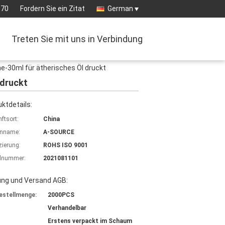
570
Fordern Sie ein Zitat
German
Treten Sie mit uns in Verbindung
e-30ml für ätherisches Öl druckt
 druckt
ktdetails:
ftsort:
China
nname:
A-SOURCE
izierung:
ROHS ISO 9001
lnummer:
2021081101
ung und Versand AGB:
estellmenge:
2000PCS
Verhandelbar
Erstens verpackt im Schaum