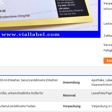
Verp
Infor
Liefer
Zahlu
Verso
Fähig
Ko
30-ml-Etiketten, benutzerdefinierte Etiketten
Apotheke, Lebe
Anwendung:
Haarwachstu
größe, unterschiedliche Größe für
Laserfolie/Pa
Material:
benutzerdefinierte Farben
Verpackung:
Verpackung in 