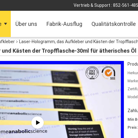
Vertrieb & Support :
852-561-48
e
Über uns
Fabrik-Ausflug
Qualitätskontrolle
ufkleber
Laser-Hologramm, das Aufkleber und Kästen der Tropfflasch
und Kästen der Tropfflasche-30ml für ätherisches Öl
Produ
Herkun
Marke
Zertif
Model
Zahl
Min B
Preis: