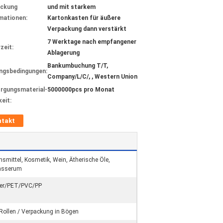
ackung
und mit starkem
mationen:
Kartonkasten für äußere
Verpackung dann verstärkt
7 Werktage nach empfangener
zeit:
Ablagerung
Bankumbuchung T/T,
ngsbedingungen:
Company/L/C/, , Western Union
rgungsmaterial-
5000000pcs pro Monat
keit:
ntakt
nsmittel, Kosmetik, Wein, Ätherische Öle,
msserum
pier/PET/PVC/PP
Rollen / Verpackung in Bögen