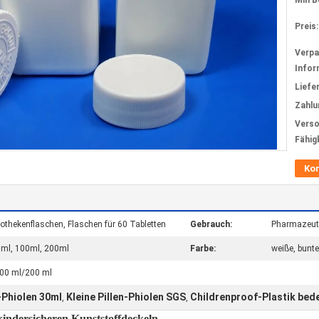
Min B
Preis:
Verp
Infor
Liefer
Zahlu
Verso
Fähig
Ko
pothekenflaschen, Flaschen für 60 Tabletten
Gebrauch:
Pharmazeuti
0ml, 100ml, 200ml
Farbe:
weiße, bunte
100 ml/200 ml
n-Phiolen 30ml
Kleine Pillen-Phiolen SGS
Childrenproof-Plastik bede
,
,
ndersicheren Kunststoffdeckeln