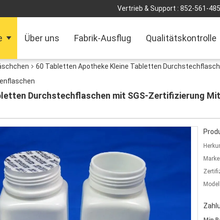
Vertrieb & Support :
852-561-48
e
Über uns
Fabrik-Ausflug
Qualitätskontrolle
läschchen
60 Tabletten Apotheke Kleine Tabletten Durchstechflasche
lenflaschen
letten Durchstechflaschen mit SGS-Zertifizierung Mi
Produ
Herkun
Marke
Zertif
Model
Zahl