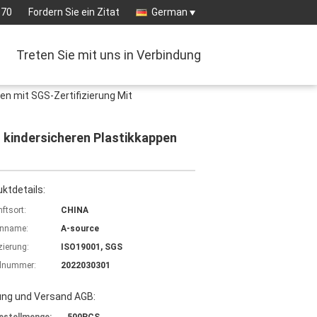
570
Fordern Sie ein Zitat
German
Treten Sie mit uns in Verbindung
n mit SGS-Zertifizierung Mit
t kindersicheren Plastikkappen
ktdetails:
ftsort:
CHINA
nname:
A-source
izierung:
ISO19001, SGS
lnummer:
2022030301
ung und Versand AGB: