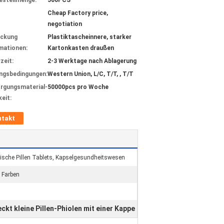
estellmenge:
500PCS
Cheap Factory price,
negotiation
ackung
Plastiktascheinnere, starker
mationen:
Kartonkasten draußen
zeit:
2-3 Werktage nach Ablagerung
ngsbedingungen:
Western Union, L/C, T/T, , T/T
rgungsmaterial-
50000pcs pro Woche
keit:
ntakt
sche Pillen Tablets, Kapselgesundheitswesen
 Farben
ckt kleine Pillen-Phiolen mit einer Kappe