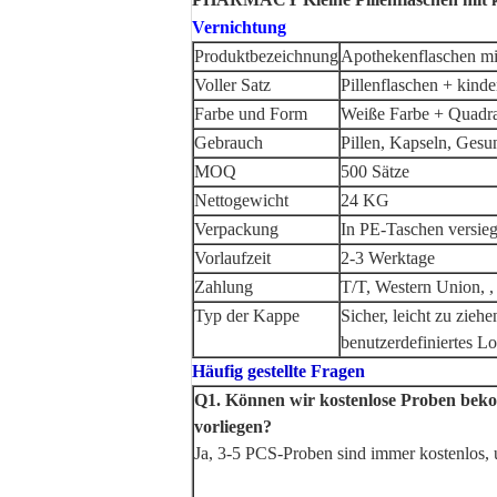
Vernichtung
Produktbezeichnung
Apothekenflaschen mit
Voller Satz
Pillenflaschen + kind
Farbe und Form
Weiße Farbe + Quadr
Gebrauch
Pillen, Kapseln, Ges
MOQ
500 Sätze
Nettogewicht
24 KG
Verpackung
In PE-Taschen versiege
Vorlaufzeit
2-3 Werktage
Zahlung
T/T, Western Union, ,
Typ der Kappe
Sicher, leicht zu zie
benutzerdefiniertes 
Häufig gestellte Fragen
Q1. Können wir kostenlose Proben beko
vorliegen?
Ja, 3-5 PCS-Proben sind immer kostenlos, 