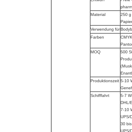
pharm
Material
250 g 
Papier
Verwendung für
Bodybu
Farben
CMYK-
Panto
MOQ
500 S
Produ
(Musk
Enant
Produktionszeit
5-10 
Geneh
Schifffahrt
5-7 W
DHL/E
7-10 
UPS/D
30 bi
UPS/D