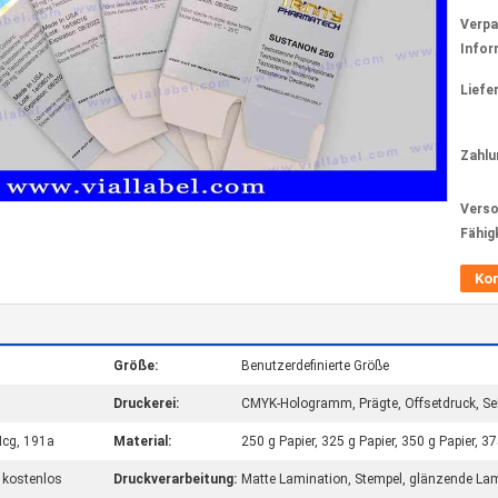
Verp
Infor
Liefer
Zahlu
Verso
Fähig
Ko
Größe:
Benutzerdefinierte Größe
Druckerei:
CMYK-Hologramm, Prägte, Offsetdruck, S
Hcg, 191a
Material:
250 g Papier, 325 g Papier, 350 g Papier, 37
 kostenlos
Druckverarbeitung:
Matte Lamination, Stempel, glänzende Lam