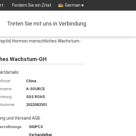
t :
Fordern Sie ein Zitat
German
Treten Sie mit uns in Verbindung
g-Peptid-Hormon-menschliches Wachstum-
iches Wachstum-GH
ktdetails:
ftsort:
China
nname:
A-SOURCE
izierung:
SGS ROHS
lnummer:
2022082501
ung und Versand AGB:
estellmenge:
500PCS
Verhandelbar