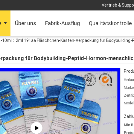
Vertrieb & Suppor
e
Über uns
Fabrik-Ausflug
Qualitätskontrolle
n-10ml
2ml 191aa Fläschchen-Kasten-Verpackung für Bodybuildin
erpackung für Bodybuilding-Peptid-Hormon-menschl
Produ
Herkun
Marke
Zertif
Model
Zahl
Min B
Preis: