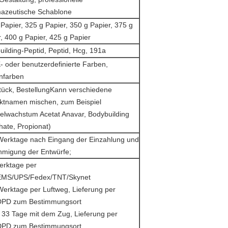
azeutische Schablone
Papier, 325 g Papier, 350 g Papier, 375 g
, 400 g Papier, 425 g Papier
ilding-Peptid, Peptid, Hcg, 191a
 oder benutzerdefinierte Farben,
nfarben
tück, Bestellung
Kann verschiedene
ktnamen mischen, zum Beispiel
elwachstum Acetat Anavar, Bodybuilding
hate, Propionat)
Werktage nach Eingang der Einzahlung und
migung der Entwürfe;
erktage per
MS/UPS/Fedex/TNT/Skynet
Werktage per Luftweg, Lieferung per
PD zum Bestimmungsort
s 33 Tage mit dem Zug, Lieferung per
PD zum Bestimmungsort.