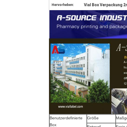
Vial Box Verpackung 2
Hervorheben:
Benutzerdefinierte
Größe
Maßge
Box
Entwurf
Freie 