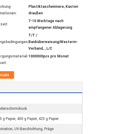
ackung
Plastiktascheinnere, Kasten
mationen:
draußen
7-10 Werktage nach
zeit:
empfangener Ablagerung
T/T /
ngsbedingungen:
Banküberweisung/Westerm-
Verband, , L/C
rgungsmaterial-
1000000pcs pro Monat
keit:
ntakt
eidenschirmdruck
5 g Papier, 400 g Papier, 425 g Papier
ination, UV-Beschichtung, Präge