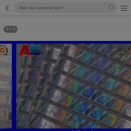
3
/
4