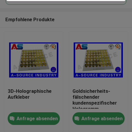
Empfohlene Produkte
3D-Holographische
Goldsicherheits-
Haus
Aufkleber
fälschender
kundenspezifischer
Hologramm-
Produkte
Antiaufkleber mit
Anfrage absenden
Anfrage absenden
Seriennummer/Kratzerübe
Über uns