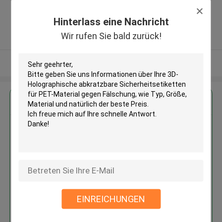
,Wang Jiao , Jiulong district
,China
Hinterlass eine Nachricht
5.0
Wir rufen Sie bald zurück!
Überprüfter Lieferant
Sehen Sie mehr an
Erhalten Sie den besten Preis für
3D-Holographische abkratzbare
Sicherheitsetiketten für PET-
Material gegen Fälschung
MOQ： 10000pcs
EINREICHUNGEN
Fortsetzen