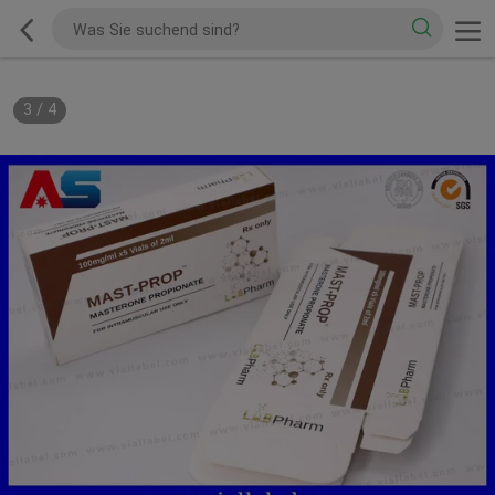
3
/
4