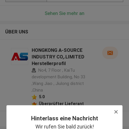
Sehen Sie mehr an
ÜBER UNS
HONGKONG A-SOURCE
INDUSTRY CO,.LIMITED
Herstellerprofil
No4, 7 Floor , KaiTu
development Building, No 33
,Wang Jiao , Jiulong district
,China
5.0
Überprüfter Lieferant
Hinterlass eine Nachricht
Sehen Sie mehr an
Wir rufen Sie bald zurück!