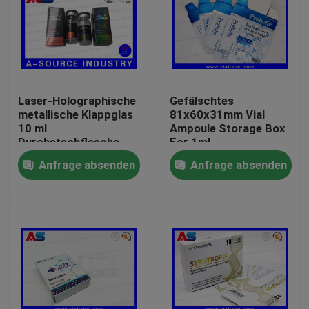
Laser-Holographische
Gefälschtes
metallische Klappglas
81x60x31mm Vial
10 ml
Ampoule Storage Box
Durchstechflasche
For 1ml
Steroid-Boxen
AntiTestosteron-
Anfrage absenden
Anfrage absenden
Verpackung
Propionat
pharmazeutische
Kartons Etikett
Haus
Produkte
Über uns