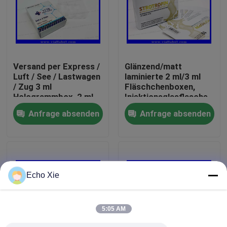
Fabrik-Ausflug
Qualitätskontrolle
Versand per Express /
Glänzend/matt
Luft / See / Lastwagen
laminierte 2 ml/3 ml
/ Zug 3 ml
Fläschchenboxen,
Treten Sie mit uns in Verbindung
Hologrammbox, 2 ml
Injektionsglasflasche
Papierbox für Peptide
für Peptide/Hcg/Reta
Anfrage absenden
Anfrage absenden
Fordern Sie ein Zitat
Aufkleber der Phiolen-10mL
Echo Xie
Kästen der Phiolen-10ml
5:05 AM
Kleine Flaschen-Aufkleber