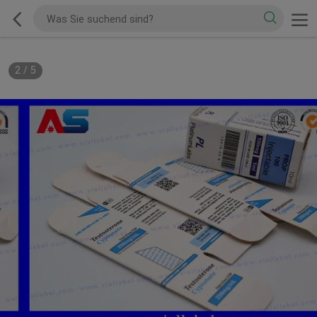
2
/
5