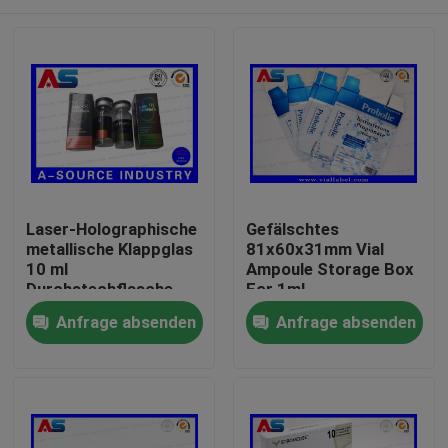
Laser-Holographische
Gefälschtes
metallische Klappglas
81x60x31mm Vial
10 ml
Ampoule Storage Box
Durchstechflasche
For 1ml
Steroid-Boxen
AntiTestosteron-
Haus
Anfrage absenden
Anfrage absenden
Verpackung
Propionat
pharmazeutische
Kartons Etikett
Produkte
Über uns