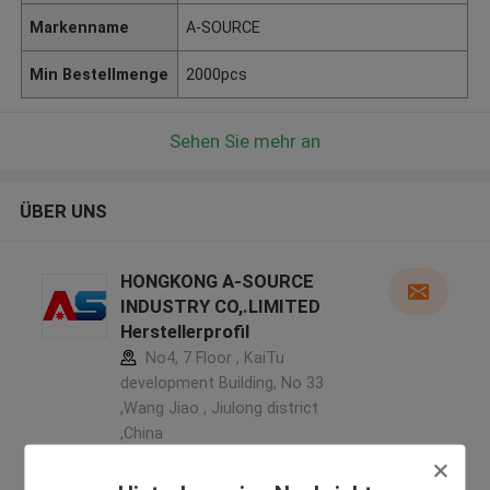
Markenname
A-SOURCE
Min Bestellmenge
2000pcs
Sehen Sie mehr an
ÜBER UNS
HONGKONG A-SOURCE
INDUSTRY CO,.LIMITED
Herstellerprofil
No4, 7 Floor , KaiTu
development Building, No 33
,Wang Jiao , Jiulong district
,China
5.0
Überprüfter Lieferant