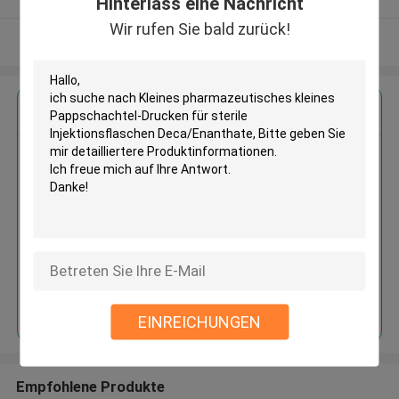
Hinterlass eine Nachricht
Wir rufen Sie bald zurück!
Sehen Sie mehr an
Erhalten Sie den besten Preis für
Kleines pharmazeutisches
kleines Pappschachtel-Drucken
für sterile Injektionsflaschen
Deca/Enanthate
Fortsetzen
EINREICHUNGEN
Empfohlene Produkte