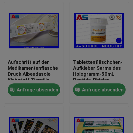
Aufschrift auf der
Tablettenfläschchen-
Medikamentenflasche
Aufkleber Sarms des
Druck Albendasole
Hologramm-50mL
Klebstoff Tierpille
Peptide-Phiolen-
Flaschenetikett für
Aufkleber-Aufkleber
Anfrage absenden
Anfrage absenden
Schafe und Ziegen
personifizierte
Haus
Mund/Flaschen-
Aufkleber
Produkte
Über uns