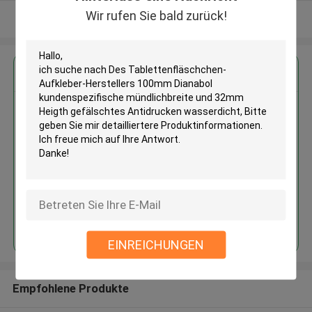
Wir rufen Sie bald zurück!
Sehen Sie mehr an
Erhalten Sie den besten Preis für
Des Tablettenfläschchen-
Aufkleber-Herstellers 100mm
Dianabol kundenspezifische
mündlichbreite und 32mm
Heigth gefälschtes Antidrucken
wasserdicht
Fortsetzen
EINREICHUNGEN
Empfohlene Produkte