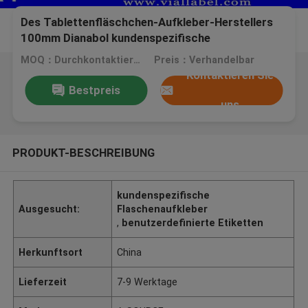
Des Tablettenfläschchen-Aufkleber-Herstellers
100mm Dianabol kundenspezifische
mündlichbreite und 32mm Heigth gefälschtes
MOQ：Durchkontaktierung
Preis：Verhandelbar
Antidrucken wasserdicht
Kontaktieren Sie
Bestpreis
uns
PRODUKT-BESCHREIBUNG
kundenspezifische
Ausgesucht:
Flaschenaufkleber
,
benutzerdefinierte Etiketten
Herkunftsort
China
Lieferzeit
7-9 Werktage