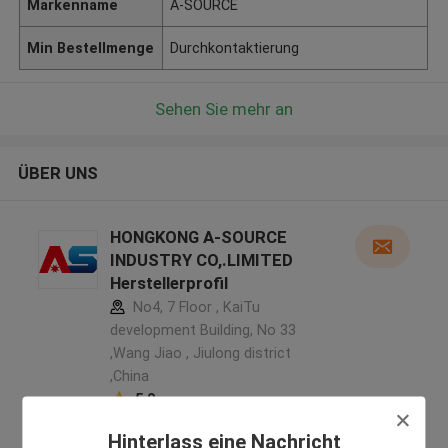
Markenname
A-SOURCE
Min Bestellmenge
Durchkontaktierung
Sehen Sie mehr an
ÜBER UNS
HONGKONG A-SOURCE
INDUSTRY CO,.LIMITED
Herstellerprofil
No4, 7 Floor , KaiTu
development Building, No 33
,Wang Jiao , Jiulong district
,China
5.0
Überprüfter Lieferant
Hinterlass eine Nachricht