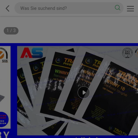
1
/
3