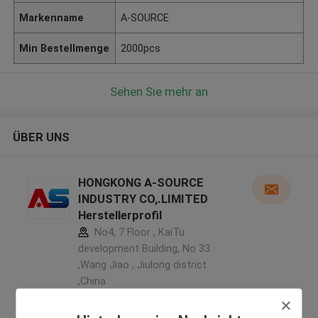
Markenname
A-SOURCE
Min Bestellmenge
2000pcs
Sehen Sie mehr an
ÜBER UNS
HONGKONG A-SOURCE
INDUSTRY CO,.LIMITED
Herstellerprofil
No4, 7 Floor , KaiTu
development Building, No 33
,Wang Jiao , Jiulong district
,China
5.0
Überprüfter Lieferant