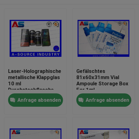
Laser-Holographische
Gefälschtes
metallische Klappglas
81x60x31mm Vial
10 ml
Ampoule Storage Box
Durchstechflasche
For 1ml
Steroid-Boxen
AntiTestosteron-
Haus
Anfrage absenden
Anfrage absenden
Verpackung
Propionat
pharmazeutische
Kartons Etikett
Produkte
Über uns