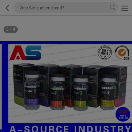
3
/
4