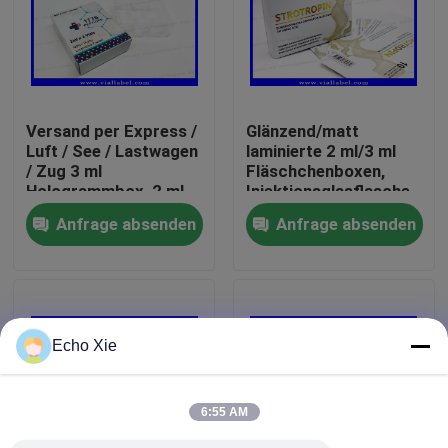
Fabrik-Ausflug
Qualitätskontrolle
Versand per Express /
Glänzend/matt
Luft / See / Lastwagen
laminierte 2 ml/3 ml
/ Zug 3 ml
Fläschchenboxen,
Treten Sie mit uns in Verbindung
Hologrammbox, 2 ml
Injektionsglasflasche
Papierbox für Peptide
für Peptide/Hcg/Reta
Anfrage absenden
Anfrage absenden
Fordern Sie ein Zitat
Aufkleber der Phiolen-10mL
Echo Xie
Kästen der Phiolen-10ml
6:55 AM
Kleine Flaschen-Aufkleber