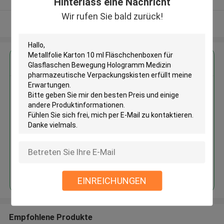
Hinterlass eine Nachricht
Wir rufen Sie bald zurück!
Sehen Sie mehr an
Erhalten Sie den besten Preis für
Metallfolie Karton 10 ml
Fläschchenboxen für
Glasflaschen Bewegung
Hologramm Medizin
pharmazeutische
Verpackungskisten
Fortsetzen
EINREICHUNGEN
Empfohlene Produkte