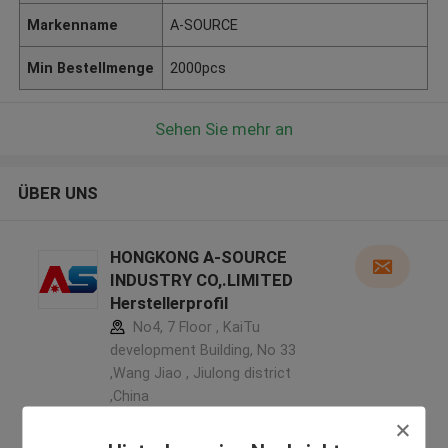
Markenname
A-SOURCE
Min Bestellmenge
2000pcs
Sehen Sie mehr an
ÜBER UNS
HONGKONG A-SOURCE
INDUSTRY CO,.LIMITED
Herstellerprofil
No4, 7 Floor , KaiTu
development Building, No 33
,Wang Jiao , Jiulong district
,China
5.0
Überprüfter Lieferant