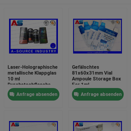
Laser-Holographische
Gefälschtes
metallische Klappglas
81x60x31mm Vial
10 ml
Ampoule Storage Box
Durchstechflasche
For 1ml
Steroid-Boxen
AntiTestosteron-
Haus
Anfrage absenden
Anfrage absenden
Verpackung
Propionat
pharmazeutische
Kartons Etikett
Produkte
Über uns