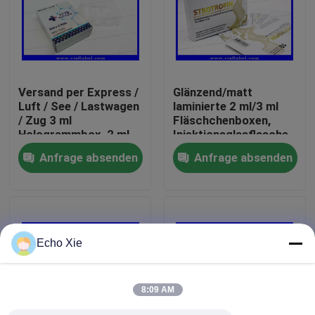
Fabrik-Ausflug
Qualitätskontrolle
Versand per Express /
Glänzend/matt
Luft / See / Lastwagen
laminierte 2 ml/3 ml
/ Zug 3 ml
Fläschchenboxen,
Treten Sie mit uns in Verbindung
Hologrammbox, 2 ml
Injektionsglasflasche
Papierbox für Peptide
für Peptide/Hcg/Reta
Anfrage absenden
Anfrage absenden
Fordern Sie ein Zitat
Aufkleber der Phiolen-10mL
Echo Xie
Kästen der Phiolen-10ml
8:09 AM
Kleine Flaschen-Aufkleber