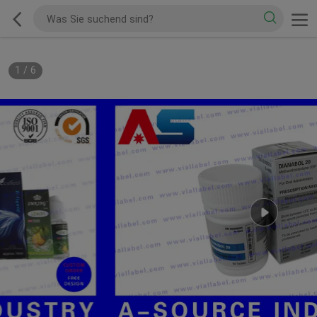
1
/
6