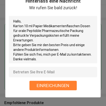
Hinterlass eine Nachricht
Wir rufen Sie bald zurück!
Sehen Sie mehr an
Erhalten Sie den besten Preis für
Karton 10 ml Papier
Medikamentenflaschen Dosen
für orale Peptidöle
Pharmazeutische Packung
gedruckte Verpackungskisten
Fortsetzen
EINREICHUNGEN
Empfohlene Produkte