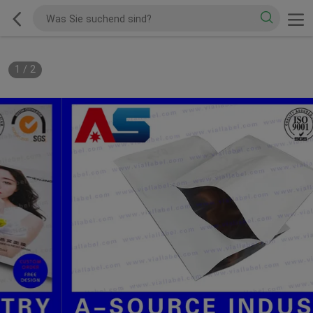
1
/
2