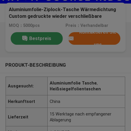
Aluminiumfolie-Ziplock-Tasche Wärmedichtung
Custom gedruckte wieder verschließbare
Aluminiumfolie Verpackungstaschen SGS ISO
MOQ：5000pcs
Preis：Verhandelbar
9001
Kontaktieren Sie
Bestpreis
uns
PRODUKT-BESCHREIBUNG
Aluminiumfolie Tasche
,
Ausgesucht:
Heißsiegelfolientaschen
Herkunftsort
China
15 Werktage nach empfangener
Lieferzeit
Ablagerung