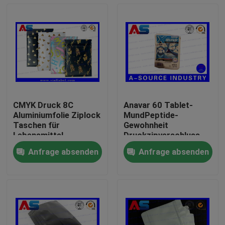
CMYK Druck 8C
Anavar 60 Tablet-
Aluminiumfolie Ziplock
MundPeptide-
Taschen für
Gewohnheit
Lebensmittel
Druckzipverschluss-
Aluminiumfolie
Aluminiumplastiktaschen,
Anfrage absenden
Anfrage absenden
Papierbeutel
die mit Sicherheits-
Haus
Hologramm drucken
Produkte
Über uns