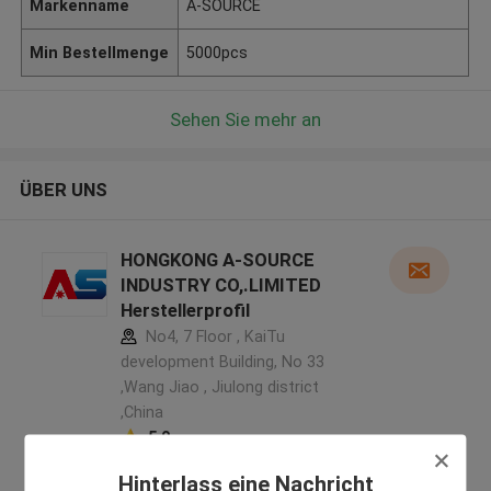
Markenname
A-SOURCE
Min Bestellmenge
5000pcs
Sehen Sie mehr an
ÜBER UNS
HONGKONG A-SOURCE
INDUSTRY CO,.LIMITED
Herstellerprofil
No4, 7 Floor , KaiTu
development Building, No 33
,Wang Jiao , Jiulong district
,China
5.0
Überprüfter Lieferant
Hinterlass eine Nachricht