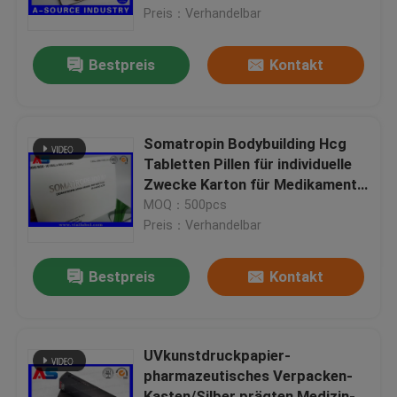
Preis：Verhandelbar
Fabrik-Ausflug
Bestpreis
Kontakt
Qualitätskontrolle
Somatropin Bodybuilding Hcg
Treten Sie mit uns in Verbindung
Tabletten Pillen für individuelle
Zwecke Karton für Medikamente
Karton Papierkarton Silberfolie
MOQ：500pcs
Fordern Sie ein Zitat
Preis：Verhandelbar
Aufkleber der Phiolen-10mL
Bestpreis
Kontakt
Kästen der Phiolen-10ml
UVkunstdruckpapier-
pharmazeutisches Verpacken-
Kleine Flaschen-Aufkleber
Kasten/Silber prägten Medizin-