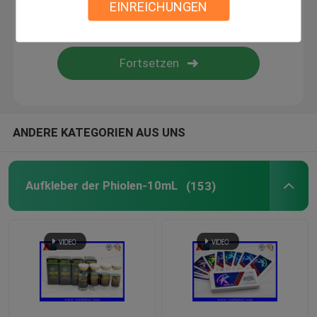
EINREICHUNGEN
Kundenspezifische Kosmetik-Aufkleber
Pharmazeutische Glasampullen
Tablettenfläschchenaufkleber
ANDERE KATEGORIEN AUS UNS
Manuelle Phiolenbördelmaschine
Aufkleber der Phiolen-10mL
(153)
Kundenspezifisches Broschüren-Drucken
Papiertüte einkaufen