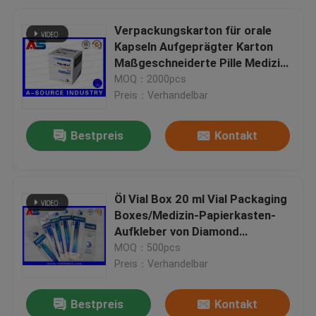
Verpackungskarton für orale
Kapseln Aufgeprägter Karton
Maßgeschneiderte Pille Medizin
Papierkarton für 50 Tabflaschen
MOQ：2000pcs
SGS-Zulassung
Preis：Verhandelbar
Bestpreis
Kontakt
Öl Vial Box 20 ml Vial Packaging
Boxes/Medizin-Papierkasten-
Aufkleber von Diamond
Pharmceutical
MOQ：500pcs
Preis：Verhandelbar
Bestpreis
Kontakt