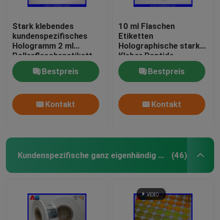
Stark klebendes
10 ml Flaschen
kundenspezifisches
Etiketten
Hologramm 2 ml
Holographische starke
Rollerflaschenetikett
Kleber Peptide
für Peptide
Pharmazeutische
Bestpreis
Bestpreis
Flaschenetiketten
25x60mm
Kontakt
Kontakt
Kundenspezifische ganz eigenhändig geschriebe Aufkleber
(46)