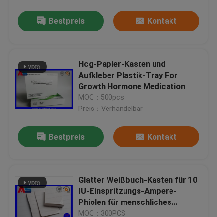
Bestpreis
Kontakt
Hcg-Papier-Kasten und
Aufkleber Plastik-Tray For
Growth Hormone Medication
MOQ：500pcs
Preis：Verhandelbar
Bestpreis
Kontakt
Haus
Glatter Weißbuch-Kasten für 10
Produkte
IU-Einspritzungs-Ampere-
Phiolen für menschliches
Wachstums-Bodybuilding
Über uns
MOQ：300PCS