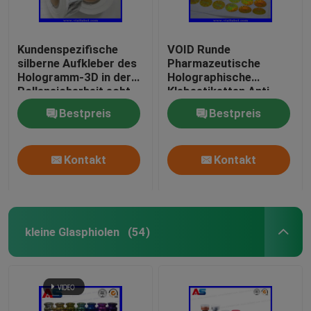
Kundenspezifische
VOID Runde
silberne Aufkleber des
Pharmazeutische
Hologramm-3D in der
Holographische
Rollensicherheit echt
Klebeetiketten Anti-
mit ganz eigenhändig
Fälschung 3D-
Bestpreis
Bestpreis
geschrieben
Hologramm-Aufkleber
Sicherheitsaufklebern
der ernsten schwarzen
Kontakt
Kontakt
Codes
kleine Glasphiolen
(54)