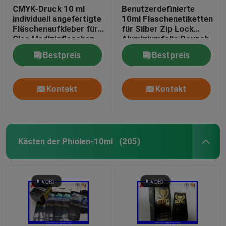
CMYK-Druck 10 ml
Benutzerdefinierte
individuell angefertigte
10ml Flaschenetiketten
Fläschenaufkleber für
für Silber Zip Lock
Glas Medizinflaschen
Aluminiumfolie Pounch
Peptidverpackung
Druck
Bestpreis
Bestpreis
Glasflaschenetiketten
Kontakt
Kontakt
Kästen der Phiolen-10ml
(205)