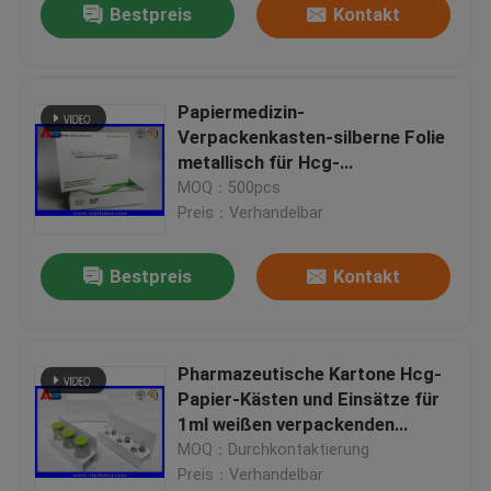
Bestpreis
Kontakt
Papiermedizin-
Verpackenkasten-silberne Folie
metallisch für Hcg-
Einspritzungs-Wachstums-
MOQ：500pcs
Hormon
Preis：Verhandelbar
Bestpreis
Kontakt
Pharmazeutische Kartone Hcg-
Papier-Kästen und Einsätze für
1ml weißen verpackenden
Kasten der Phiole der Ampullen-
MOQ：Durchkontaktierung
2ml
Preis：Verhandelbar