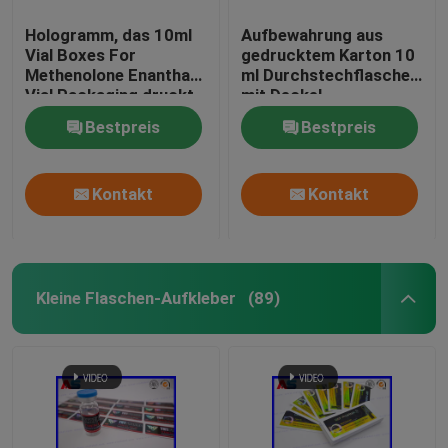
Hologramm, das 10ml
Aufbewahrung aus
Vial Boxes For
gedrucktem Karton 10
Methenolone Enanthate
ml Durchstechflaschen
Vial Packaging druckt
mit Deckel
Bodybuilding Gels
Bestpreis
Bestpreis
Goldfolie Verpackung
Goldfolie /
Hologrammeffekt
Kontakt
Kontakt
Kleine Flaschen-Aufkleber
(89)