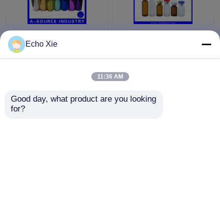
Bunte kleine
Kleine Glasphiole für
Echo Xie
Glasphiolen-Flaschen
Apotheken-Öl-u.
geprägt,
Flüssigkeits-Speicher
Glastropfflaschen 10ml
1ml/2ml/3ml/5ml /10ml
11:36 AM
Bestpreis
Bestpreis
Good day, what product are you looking 
for?
Kontakt
Kontakt
Sehen Sie mehr an
Startseite
Über uns
Kontakt
Desktop Site
Sitemap
Privacy Policy