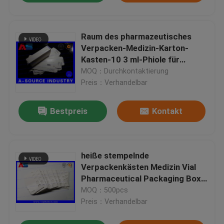
Raum des pharmazeutisches
Verpacken-Medizin-Karton-
Kasten-10 3 ml-Phiole für
Somatropin
MOQ：Durchkontaktierung
Preis：Verhandelbar
Bestpreis
Kontakt
heiße stempelnde
Verpackenkästen Medizin Vial
Pharmaceutical Packaging Box
Withs der Ampullen-1ml
MOQ：500pcs
Preis：Verhandelbar