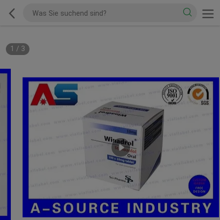
1
/
3