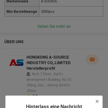
Markenname
A-SOURCE
Min Bestellmenge
2000pcs
Sehen Sie mehr an
ÜBER UNS
HONGKONG A-SOURCE
INDUSTRY CO,.LIMITED
Herstellerprofil
No4, 7 Floor , KaiTu
development Building, No 33
,Wang Jiao , Jiulong district
,China
5.0
Überprüfter Lieferant
Hinterlass eine Nachricht