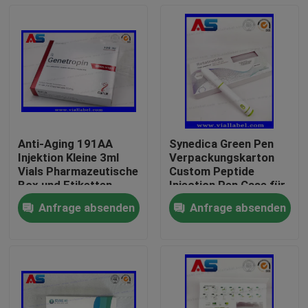
Anti-Aging 191AA
Synedica Green Pen
Injektion Kleine 3ml
Verpackungskarton
Vials Pharmazeutische
Custom Peptide
Box und Etiketten
Injection Pen Case für
Druck Genetropin
Reta 40 mg Peptide
Anfrage absenden
Anfrage absenden
Injection Pen,
Haus
Synedica Injection Pen
Produkte
Über uns