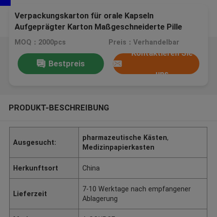
Verpackungskarton für orale Kapseln
Aufgeprägter Karton Maßgeschneiderte Pille
Medizin Papierkarton für 50 Tabflaschen SGS-
MOQ：2000pcs
Preis：Verhandelbar
Zulassung
Kontaktieren Sie
Bestpreis
uns
PRODUKT-BESCHREIBUNG
pharmazeutische Kästen
,
Ausgesucht:
Medizinpapierkasten
Herkunftsort
China
7-10 Werktage nach empfangener
Lieferzeit
Ablagerung