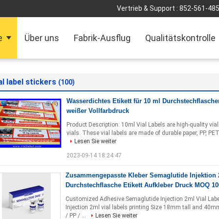
Vertrieb & Support :
852-561-48
e
Über uns
Fabrik-Ausflug
Qualitätskontrolle
al label stickers
(100)
Wasserdichtes Etikett für 10 ml Durchstechflasche
weißer Vollfarbdruck
Product Description: 10ml Vial Labels are high-quality vial
vials. These vial labels are made of durable paper, PP, PET,
Lesen Sie weiter
2023-09-14 18:24:47
Zusammengepasste Kleber Semaglutide Injektion 
Durchstechflasche Etikett Aufkleber Druck MOQ 10
Customized Adhesive Semaglutide Injection 2ml Vial Lab
Injection 2ml vial labels printing Size 18mm tall and 40
/ PP / ...
Lesen Sie weiter