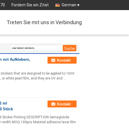
570
Fordern Sie ein Zitat
German
Treten Sie mit uns in Verbindung
n mit Aufklebern,
Kontakt
 stickers that are designed to be applied to 10ml
 or white pearl film, and they are UV and ...
2 ml
Kontakt
0 Stück
el Sticker Printing DESCRIPTION Semaglutide
mm width MOQ 100pcs Material adhesive laser film