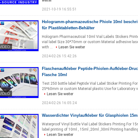
weiter
2021-10-19 16:55:51
Hologramm-pharmazeutische Phiole 10ml beschrift
für Plastiktabletten-Behälter
Hologram Pharmaceutical 10ml Vial Labels Stickers Printed
vial label Size 30*70mm or custom Material adhesive las
with ...
Lesen Sie weiter
2024-02-26 15:42:26
Flaschenaufkleber Peptide-Phiolen-Aufkleber-Druc
Flasche 10ml
Test 250 bottle label Peptide Vial Label Sticker Printing For
25*60mm or custom Material plastic Use for Laboratory via
Lesen Sie weiter
2024-02-26 16:05:24
Wasserdichter Vinylaufkleber für Glasphiolen 15m
Waterproof Vinyl Bottle Vial Label Stickers Printing For 1
label printing of 10ml , 15ml ,20ml ,30ml Printing handli
Lesen Sie weiter