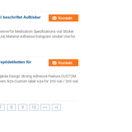
beschriftet Aufkleber
Kontakt
ive for Medication Specifications vial Sticker
e) Material Adhesive hologram sticker Use for
ptidetiketten für
Kontakt
Peptide Design Strong Adhesive Feature CUSTOM
s Size Custom label size for 2ml vial / 3ml vial
7
8
9
10
>>
>|