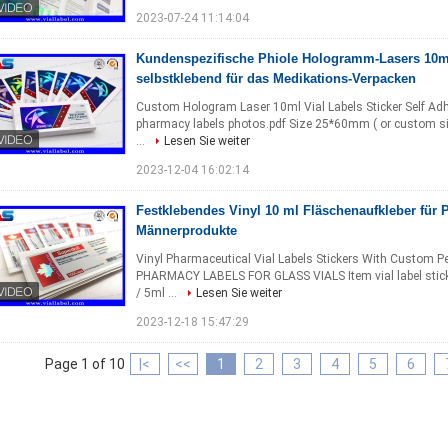
2023-07-24 11:14:04
Kundenspezifische Phiole Hologramm-Lasers 10ml 
selbstklebend für das Medikations-Verpacken
Custom Hologram Laser 10ml Vial Labels Sticker Self Adhes
pharmacy labels photos.pdf Size 25*60mm ( or custom siz
...
Lesen Sie weiter
2023-12-04 16:02:14
Festklebendes Vinyl 10 ml Fläschenaufkleber für Pe
Männerprodukte
Vinyl Pharmaceutical Vial Labels Stickers With Custom 
PHARMACY LABELS FOR GLASS VIALS Item vial label sticker
/ 5ml ...
Lesen Sie weiter
2023-12-18 15:47:29
Page 1 of 10
|<
<<
1
2
3
4
5
6