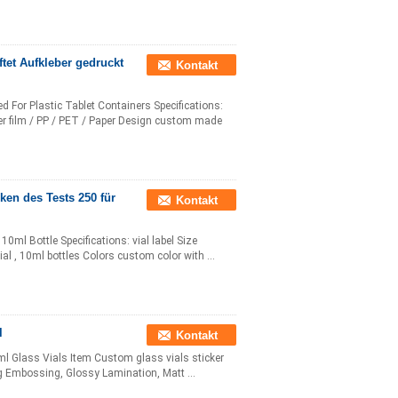
et Aufkleber gedruckt
Kontakt
 For Plastic Tablet Containers Specifications:
er film / PP / PET / Paper Design custom made
ken des Tests 250 für
Kontakt
 10ml Bottle Specifications: vial label Size
l , 10ml bottles Colors custom color with ...
l
Kontakt
5ml Glass Vials Item Custom glass vials sticker
ng Embossing, Glossy Lamination, Matt ...