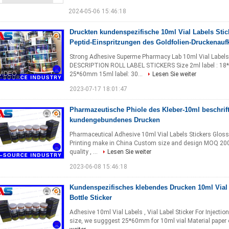
2024-05-06 15:46:18
Druckten kundenspezifische 10ml Vial Labels Sti
Peptid-Einspritzungen des Goldfolien-Druckenaufk
Strong Adhesive Superme Pharmacy Lab 10ml Vial Labels Gol
DESCRIPTION ROLL LABEL STICKERS Size 2ml label : 18*
25*60mm 15ml label: 30...
Lesen Sie weiter
2023-07-17 18:01:47
Pharmazeutische Phiole des Kleber-10ml beschrifte
kundengebundenes Drucken
Pharmaceutical Adhesive 10ml Vial Labels Stickers Gloss
Printing make in China Custom size and design MOQ 2000
quality , ...
Lesen Sie weiter
2023-06-08 15:46:18
Kundenspezifisches klebendes Drucken 10ml Vial
Bottle Sticker
Adhesive 10ml Vial Labels , Vial Label Sticker For Injection
size, we sugggest 25*60mm for 10ml vial Material paper or 