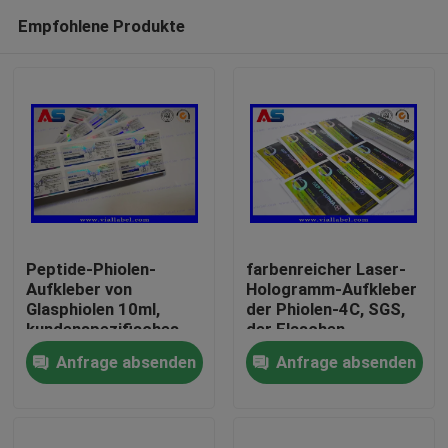
Empfohlene Produkte
Peptide-Phiolen-
farbenreicher Laser-
Aufkleber von
Hologramm-Aufkleber
Glasphiolen 10ml,
der Phiolen-4C, SGS,
Haus
kundenspezifisches
der Flaschen-
Peptide-Aufkleber-
Aufkleber druckt
Anfrage absenden
Anfrage absenden
Drucken
Produkte
Über uns