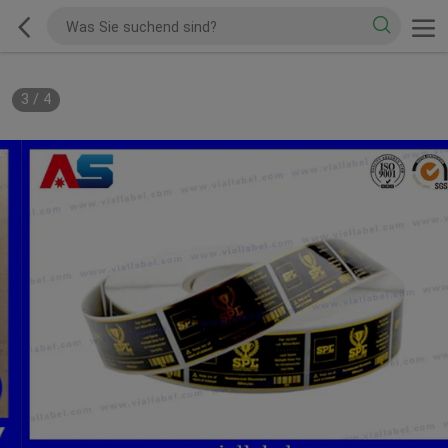
3
/
4