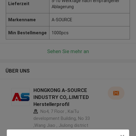
5-10 Werktage nach empfangener
Lieferzeit
Ablagerung
Markenname
A-SOURCE
Min Bestellmenge
1000pcs
Sehen Sie mehr an
ÜBER UNS
HONGKONG A-SOURCE
INDUSTRY CO,.LIMITED
Herstellerprofil
No4, 7 Floor , KaiTu
development Building, No 33
,Wang Jiao , Jiulong district
,China