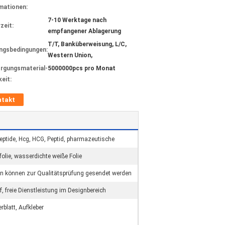
mationen:
7-10 Werktage nach
zeit:
empfangener Ablagerung
T/T, Banküberweisung, L/C,
ngsbedingungen:
Western Union,
rgungsmaterial-
5000000pcs pro Monat
keit:
ntakt
eptide, Hcg, HCG, Peptid, pharmazeutische
folie, wasserdichte weiße Folie
en können zur Qualitätsprüfung gesendet werden
 freie Dienstleistung im Designbereich
rblatt, Aufkleber