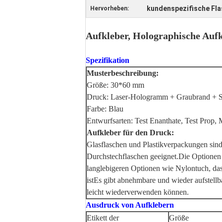
kundenspezifische Fl
Hervorheben:
Aufkleber, Holographische Auf
Spezifikation
Musterbeschreibung:
Größe: 30*60 mm
Druck: Laser-Hologramm + Graubrand + Si
Farbe: Blau
Entwurfsarten: Test Enanthate, Test Prop, 
Aufkleber für den Druck:
Glasflaschen und Plastikverpackungen sind 
Durchstechflaschen geeignet.Die Optionen 
langlebigeren Optionen wie Nylontuch, da
istEs gibt abnehmbare und wieder aufstellb
leicht wiederverwenden können.
Ausdruck von Aufklebern
Etikett der
Größe