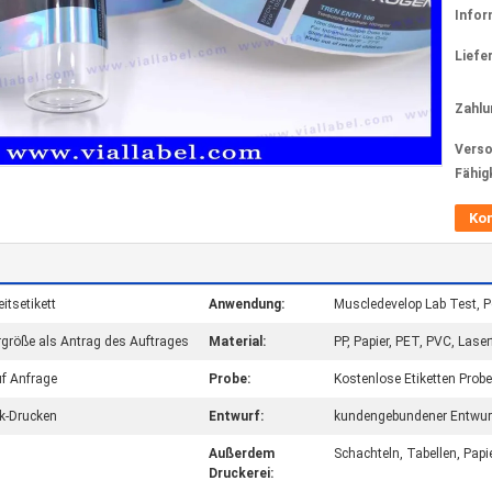
Infor
Liefer
Zahlu
Verso
Fähig
Ko
eitsetikett
Anwendung:
Muscledevelop Lab Test, P
größe als Antrag des Auftrages
Material:
PP, Papier, PET, PVC, Laser
uf Anfrage
Probe:
Kostenlose Etiketten Prob
ck-Drucken
Entwurf:
kundengebundener Entwurf,
Außerdem
Schachteln, Tabellen, Papie
Druckerei: