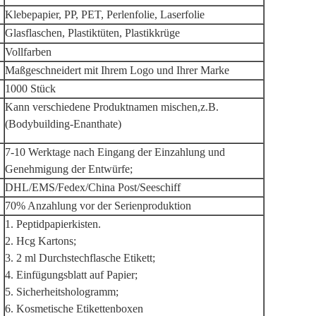
Klebepapier, PP, PET, Perlenfolie, Laserfolie
Glasflaschen, Plastiktüten, Plastikkrüge
Vollfarben
Maßgeschneidert mit Ihrem Logo und Ihrer Marke
1000 Stück
Kann verschiedene Produktnamen mischen,z.B.
(Bodybuilding-Enanthate)
7-10 Werktage nach Eingang der Einzahlung und
Genehmigung der Entwürfe;
DHL/EMS/Fedex/China Post/Seeschiff
70% Anzahlung vor der Serienproduktion
1. Peptidpapierkisten.
2. Hcg Kartons;
3. 2 ml Durchstechflasche Etikett;
4. Einfügungsblatt auf Papier;
5. Sicherheitshologramm;
6. Kosmetische Etikettenboxen