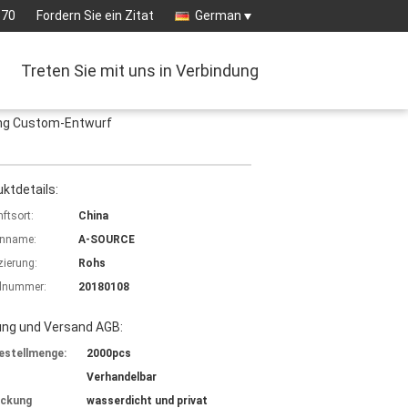
570
Fordern Sie ein Zitat
German
Treten Sie mit uns in Verbindung
ting Custom-Entwurf
ktdetails:
ftsort:
China
nname:
A-SOURCE
izierung:
Rohs
lnummer:
20180108
ung und Versand AGB:
estellmenge:
2000pcs
Verhandelbar
ackung
wasserdicht und privat