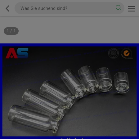
1
/
1