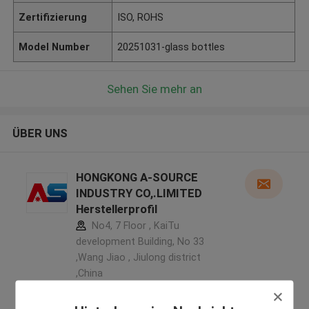
Zertifizierung
ISO, ROHS
Model Number
20251031-glass bottles
Sehen Sie mehr an
ÜBER UNS
HONGKONG A-SOURCE
INDUSTRY CO,.LIMITED
Herstellerprofil
No4, 7 Floor , KaiTu
development Building, No 33
,Wang Jiao , Jiulong district
,China
5.0
Überprüfter Lieferant