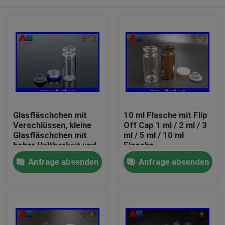
Glasfläschchen mit
10 ml Flasche mit Flip
Verschlüssen, kleine
Off Cap 1 ml / 2 ml / 3
Glasfläschchen mit
ml / 5 ml / 10 ml
hoher Haltbarkeit und
Flasche
Flip-Off-Verschluss
Haus
Anfrage absenden
Anfrage absenden
Produkte
Über uns