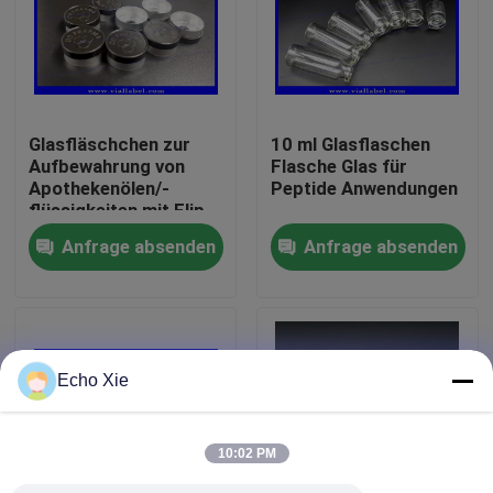
Fabrik-Ausflug
Qualitätskontrolle
Glasfläschchen zur
10 ml Glasflaschen
Aufbewahrung von
Flasche Glas für
Apothekenölen/-
Peptide Anwendungen
Treten Sie mit uns in Verbindung
flüssigkeiten mit Flip-
Off-Verschlüssen aus
Anfrage absenden
Anfrage absenden
goldenem Aluminium
Fordern Sie ein Zitat
Aufkleber der Phiolen-10mL
Echo Xie
Kästen der Phiolen-10ml
10:02 PM
Kleine Flaschen-Aufkleber