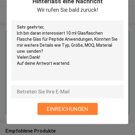
Hinterlass eine Nachricht
Wir rufen Sie bald zurück!
Sehen Sie mehr an
Erhalten Sie den besten Preis für
10 ml Glasflaschen Flasche Glas
für Peptide Anwendungen
Fortsetzen
EINREICHUNGEN
Empfohlene Produkte