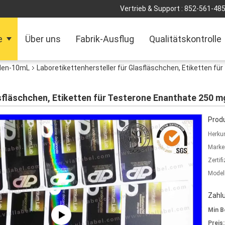
Vertrieb & Support :
852-561-48
e
Über uns
Fabrik-Ausflug
Qualitätskontrolle
olen-10mL
Laboretikettenhersteller für Glasfläschchen, Etiketten fü
sfläschchen, Etiketten für Testerone Enanthate 250 m
Produ
Herkun
Marke
Zertif
Model
Zahl
Min B
Preis: