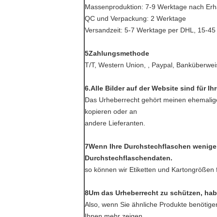
Massenproduktion: 7-9 Werktage nach Erhal
QC und Verpackung: 2 Werktage
Versandzeit: 5-7 Werktage per DHL, 15-45
5Zahlungsmethode
T/T, Western Union, , Paypal, Banküberw
6.
Alle Bilder auf der Website sind für Ih
Das Urheberrecht gehört meinen ehemaligen
kopieren oder an
andere Lieferanten.
7Wenn Ihre Durchstechflaschen weniger a
Durchstechflaschendaten.
so können wir Etiketten und Kartongrößen 
8Um das Urheberrecht zu schützen, habe
Also, wenn Sie ähnliche Produkte benötige
Ihnen mehr zeigen