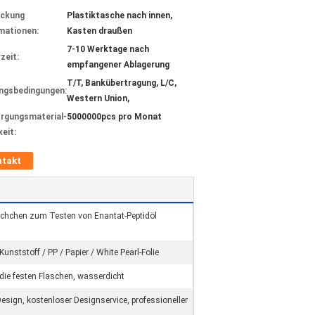
ackung
Plastiktasche nach innen,
mationen:
Kasten draußen
7-10 Werktage nach
zeit:
empfangener Ablagerung
T/T, Bankübertragung, L/C,
ngsbedingungen:
Western Union,
rgungsmaterial-
5000000pcs pro Monat
keit:
ntakt
schchen zum Testen von Enantat-Peptidöl
nststoff / PP / Papier / White Pearl-Folie
n die festen Flaschen, wasserdicht
sign, kostenloser Designservice, professioneller