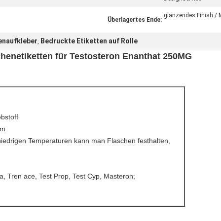
glänzendes Finish / M
Überlagertes Ende:
enaufkleber
Bedruckte Etiketten auf Rolle
,
schenetiketten für Testosteron Enanthat 250MG
bstoff
mm
i niedrigen Temperaturen kann man Flaschen festhalten,
a, Tren ace, Test Prop, Test Cyp, Masteron;