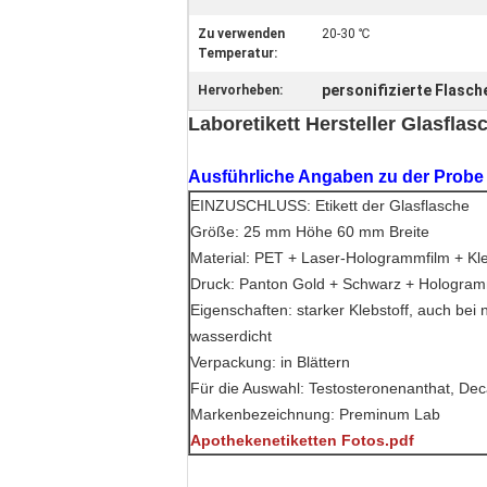
Zu verwenden
20-30 ℃
Temperatur:
personifizierte Flasch
Hervorheben:
Laboretikett Hersteller Glasfla
Ausführliche Angaben zu der Probe
EINZUSCHLUSS: Etikett der Glasflasche
Größe: 25 mm Höhe 60 mm Breite
Material: PET + Laser-Hologrammfilm + Kle
Druck: Panton Gold + Schwarz + Hologra
Eigenschaften: starker Klebstoff, auch be
wasserdicht
Verpackung: in Blättern
Für die Auswahl: Testosteronenanthat, Dec
Markenbezeichnung: Preminum Lab
Apothekenetiketten Fotos.pdf