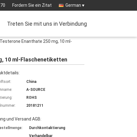
570
Fordern Sie ein Zitat
German
Treten Sie mit uns in Verbindung
r Testerone Enanthate 250 mg, 10 ml-
g, 10 ml-Flaschenetiketten
ktdetails:
ftsort:
China
nname:
A-SOURCE
izierung:
ROHS
lnummer:
20181211
ung und Versand AGB:
estellmenge:
Durchkontaktierung
Verhandelbar