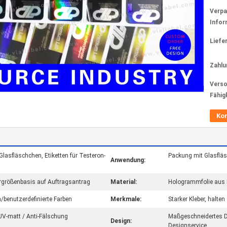
Verp
Infor
Liefer
Zahlu
Verso
Fähig
Ko
 Glasfläschchen, Etiketten für Testeron-
Packung mit Glasflä
Anwendung:
rgrößenbasis auf Auftragsantrag
Material:
Hologrammfolie aus Ku
benutzerdefinierte Farben
Merkmale:
Starker Kleber, halte
V-matt / Anti-Fälschung
Maßgeschneidertes De
Design:
Designservice