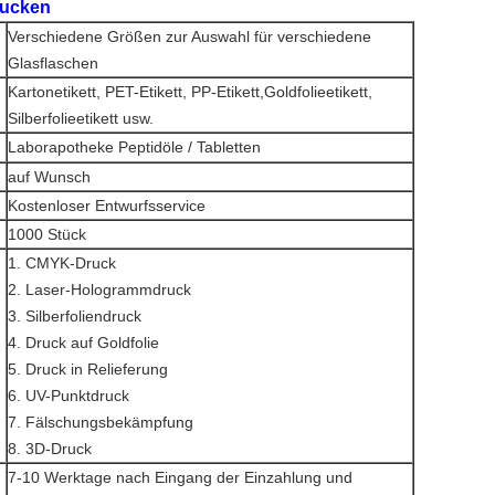
rucken
Verschiedene Größen zur Auswahl für verschiedene
Glasflaschen
Kartonetikett, PET-Etikett, PP-Etikett,Goldfolieetikett,
Silberfolieetikett usw.
Laborapotheke Peptidöle / Tabletten
auf Wunsch
Kostenloser Entwurfsservice
1000 Stück
1. CMYK-Druck
2. Laser-Hologrammdruck
3. Silberfoliendruck
4. Druck auf Goldfolie
5. Druck in Relieferung
6. UV-Punktdruck
7. Fälschungsbekämpfung
8. 3D-Druck
7-10 Werktage nach Eingang der Einzahlung und