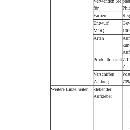
Verwenden Sie
phar
für
Phi
Farben
Reg
Entwurf
Gew
MOQ
100
Arten
Auf
kun
Auf
Produktionszeit
7-1
Zus
Verschiffen
Pos
Zahlung
70%
Weitere Einzelheiten
klebender
Aufkleber