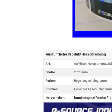
Ausführliche Produkt-Beschreibung
Art:
Aufkleber, Hologrammabzieh
Größe:
25*60mm
Farben:
Regenbogenhologramm
Drucken:
klebendes Laser-Hologram
kundenspezifische Fl
Hervorheben: