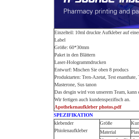
Einzelteil: 10ml druckte Aufkleber auf ei
Label
Größe: 60*30mm
Paket in den Blättern
Laser-Hologrammdrucken
Entwurf: Mischen Sie oben 8 producs
Produktarten: Tren-Azetat, Test enanthate, 
Masterone, Sus tanon
Das desgin wird von unserem Team, kann d
Wir fertigen auch kundenspezifisch an.
Apothekenaufkleber photos.pdf
SPEZIFIKATION
klebender
Größe
Kun
Phiolenaufkleber
Material
Plas