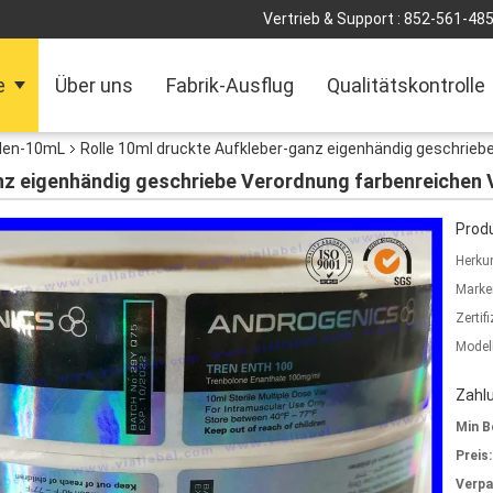
Vertrieb & Support :
852-561-48
e
Über uns
Fabrik-Ausflug
Qualitätskontrolle
olen-10mL
Rolle 10ml druckte Aufkleber-ganz eigenhändig geschriebe
nz eigenhändig geschriebe Verordnung farbenreichen V
Produ
Herkun
Marke
Zertif
Model
Zahl
Min B
Preis:
Verp