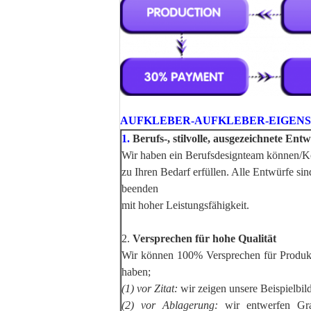
AUFKLEBER-AUFKLEBER-EIGEN
1.
Berufs-, stilvolle, ausgezeichnete Ent
Wir haben ein Berufsdesignteam können/Ko
zu Ihren Bedarf erfüllen. Alle Entwürfe si
beenden
mit hoher Leistungsfähigkeit.
2.
Versprechen für hohe Qualität
Wir können 100% Versprechen für Produkt
haben;
(1) vor Zitat:
wir zeigen unsere Beispielbil
(2) vor Ablagerung:
wir entwerfen Gra