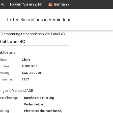
570
Fordern Sie ein Zitat
German
Treten Sie mit uns in Verbindung
 Verordnung farbenreichen Vial Label 4C
ial Label 4C
ktdetails:
ftsort:
China
nname:
A-SOURCE
izierung:
SGS , ISO9001
lnummer:
0317
ung und Versand AGB:
estellmenge:
Durchkontaktierung
Verhandelbar
ackung
Plastiktasche nach innen,