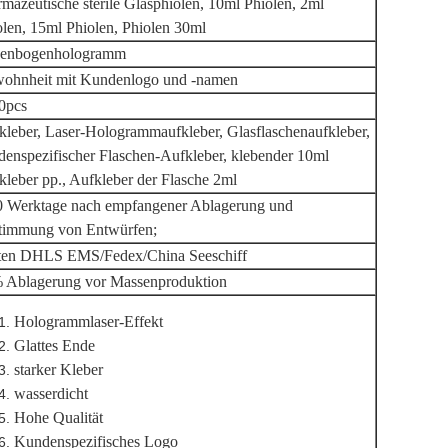
mazeutische sterile Glasphiolen, 10ml Phiolen, 2ml
olen, 15ml Phiolen, Phiolen 30ml
enbogenhologramm
ohnheit mit Kundenlogo und -namen
0pcs
kleber, Laser-Hologrammaufkleber, Glasflaschenaufkleber,
denspezifischer Flaschen-Aufkleber, klebender 10ml
kleber pp., Aufkleber der Flasche 2ml
0 Werktage nach empfangener Ablagerung und
timmung von Entwürfen;
ten DHLS EMS/Fedex/China Seeschiff
 Ablagerung vor Massenproduktion
Hologrammlaser-Effekt
Glattes Ende
starker Kleber
wasserdicht
Hohe Qualität
Kundenspezifisches Logo