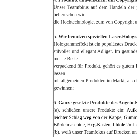
Unser Teamfokus auf dem Handeln der prof
beherrschen wir
die Hochtechnologie, zum von Copyright u
5.
Wir benutzen speziellen Laser-Holo
Hologrammeffekt ist ein populärstes Druc
stilvoller und ellegant Adliger. Im gesu
meiste Beste
verpackend für Produkt, gehört es gutem 
lassen
mit allgemeinen Produkten im Markt, also
gewinnen;
6.
Ganze gesetzte Produkte des Angebot
(a), schließen unsere Produkte ein:
Aufk
leichter Schlag weg von der Kappe, Gumm
Bördelmaschine, Hcg-Kasten, Phiole 2mL
(b), weiß unser Teamfokus auf Drucken un