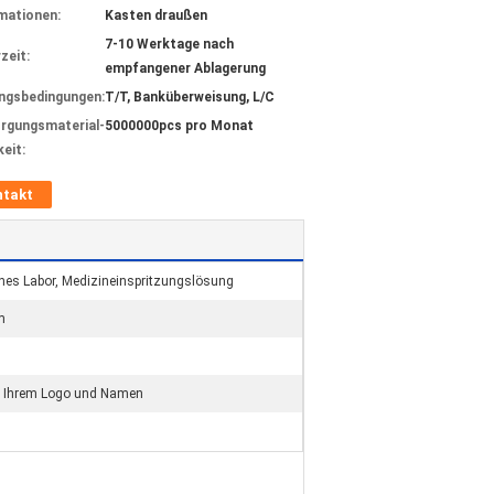
mationen:
Kasten draußen
7-10 Werktage nach
zeit:
empfangener Ablagerung
ngsbedingungen:
T/T, Banküberweisung, L/C
rgungsmaterial-
5000000pcs pro Monat
keit:
ntakt
es Labor, Medizineinspritzungslösung
m
t Ihrem Logo und Namen