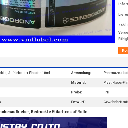
Infor
Liefer
Zahlu
Verso
Fähig
Ko
bild, Aufkleber der Flasche 10ml
Anwendung:
Pharmazeutisch
Material:
Plastiklaser-Fil
Probe:
Frei
m
Entwurf:
Gewohnheit mi
aschenaufkleber
Bedruckte Etiketten auf Rolle
,